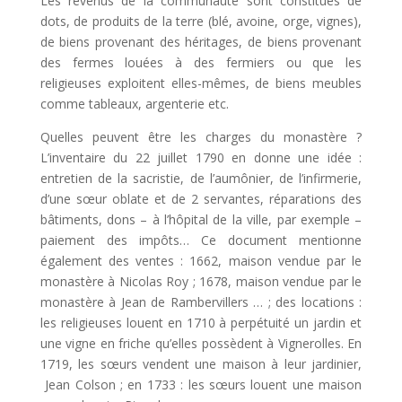
Les revenus de la communauté sont constitués de
dots, de produits de la terre (blé, avoine, orge, vignes),
de biens provenant des héritages, de biens provenant
des fermes louées à des fermiers ou que les
religieuses exploitent elles-mêmes, de biens meubles
comme tableaux, argenterie etc.
Quelles peuvent être les charges du monastère ?
L’inventaire du 22 juillet 1790 en donne une idée :
entretien de la sacristie, de l’aumônier, de l’infirmerie,
d’une sœur oblate et de 2 servantes, réparations des
bâtiments, dons – à l’hôpital de la ville, par exemple –
paiement des impôts… Ce document mentionne
également des ventes : 1662, maison vendue par le
monastère à Nicolas Roy ; 1678, maison vendue par le
monastère à Jean de Rambervillers … ; des locations :
les religieuses louent en 1710 à perpétuité un jardin et
une vigne en friche qu’elles possèdent à Vignerolles. En
1719, les sœurs vendent une maison à leur jardinier,
Jean Colson ; en 1733 : les sœurs louent une maison