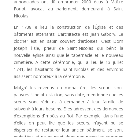
annonciades ont dû emprunter 2000 écus à Maître
Foriot, avocat au parlement, demeurant à Saint
Nicolas.
En 1738 e lieu la construction de l’Église et des
bâtiments attenants. L’architecte est Jean Gabory. Le
clocher est en sapin couvert d’ardoises. C’est Dom
Joseph l’Isle, prieur de Saint-Nicolas qui bénit la
nouvelle église ainsi que le tabernacle et le nouveau
cimetière. A cette cérémonie, qui a lieu le 13 juillet
1741, les habitants de Saint-Nicolas et des environs
assissent nombreux à la cérémonie.
Malgré les revenus du monastère, les sœurs sont
pauvres. Une attestation, sans date, mentionne que les
sœurs sont réduites à demander à leur famille de
subvenir à leurs besoins. Elles adressent des demandes
d’exemptions d’impôts au Roi. Par exemple, dans l’une
d’elles on peut lire que les sœurs, n’ayant pu se
dispenser de restaurer leur ancien bâtiment, se sont
endettées et ne peuvent donc pas payer les sommes