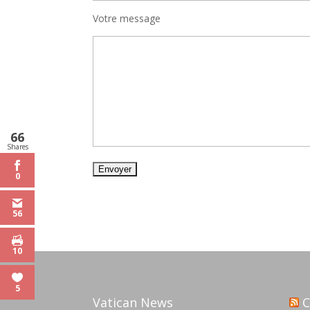
Votre message
66
Shares
0
56
10
5
Vatican News
C