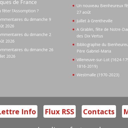
ques de France
Un nouveau Bienheureux fêt
 fêter l’Assomption ?
27 août
mmentaires du dimanche 9
Juillet à Grentheville
ût 2026
A Grablin, fête de Notre-D
mmentaires du dimanche 2
des Dix Vertus
ût 2026
Bibliographie du Bienheure
mmentaires du dimanche 26
Père Gabriel-Maria
illet 2026
Villeneuve-sur-Lot (1624-17
1816-2019)
Westmalle (1970-2023)
Lettre Info
Flux RSS
Contacts
M