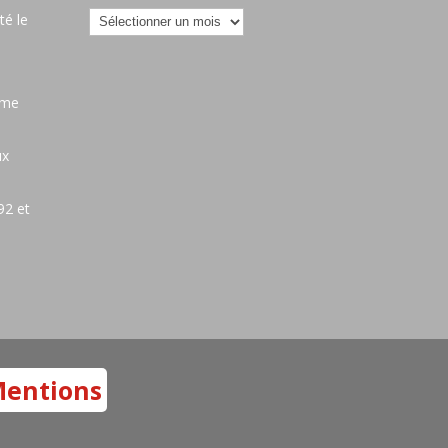
Archives
é le
ame
ux
92 et
entions