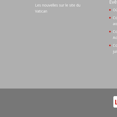
Evê
Les nouvelles sur le site du
Où
Vatican
Co
ao
Co
Ao
Co
ju