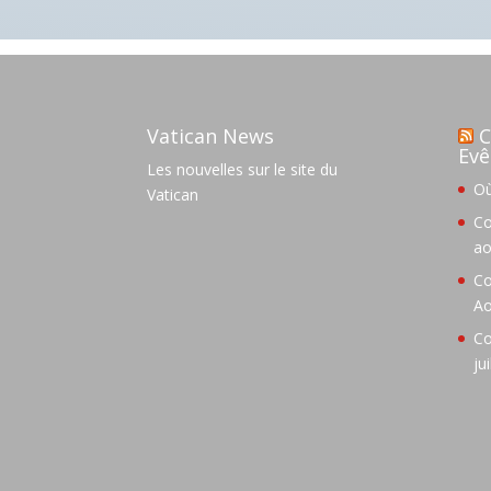
Vatican News
C
Evê
Les nouvelles sur le site du
Où
Vatican
Co
ao
Co
Ao
Co
ju