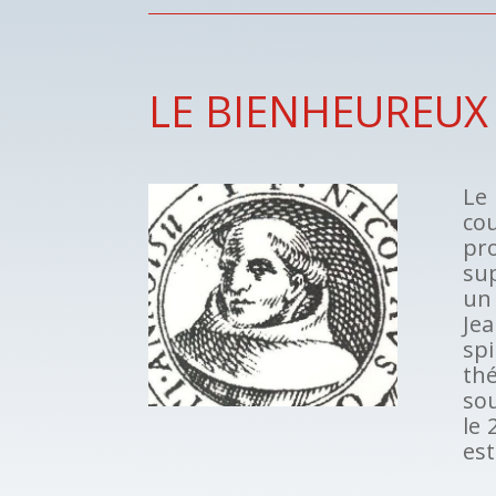
LE BIENHEUREUX
Le 
co
pro
sup
un
Je
spi
thé
sou
le 
est