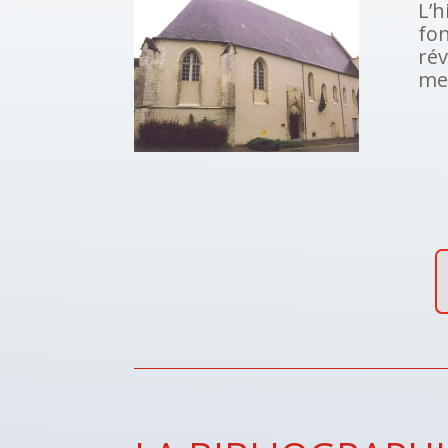
L’h
fo
ré
me