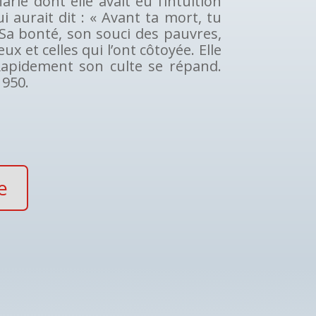
rie dont elle avait eu l’intuition
ui aurait dit : « Avant ta mort, tu
a bonté, son souci des pauvres,
 et celles qui l’ont côtoyée. Elle
Rapidement son culte se répand.
1950.
e