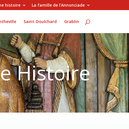
e histoire
La famille de l’Annonciade
theville
Saint-Doulchard
Grablin
e Histoire