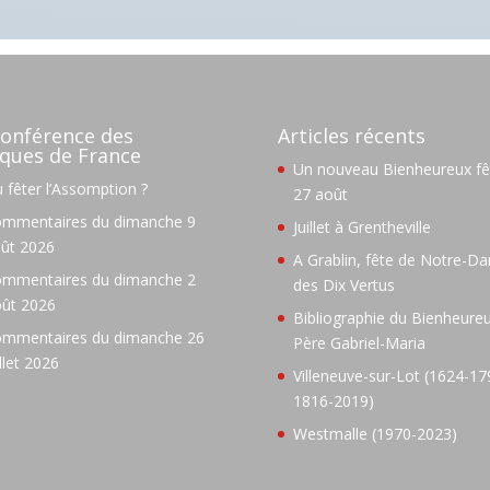
onférence des
Articles récents
ques de France
Un nouveau Bienheureux fêt
 fêter l’Assomption ?
27 août
mmentaires du dimanche 9
Juillet à Grentheville
ût 2026
A Grablin, fête de Notre-D
mmentaires du dimanche 2
des Dix Vertus
ût 2026
Bibliographie du Bienheure
mmentaires du dimanche 26
Père Gabriel-Maria
illet 2026
Villeneuve-sur-Lot (1624-17
1816-2019)
Westmalle (1970-2023)