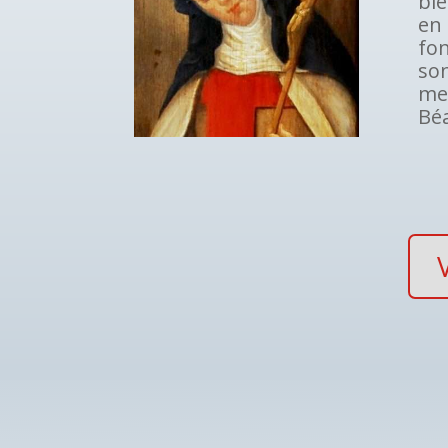
bie
en 
fo
son
me
Béa