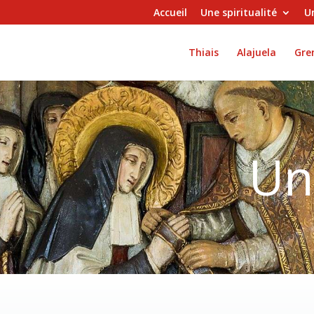
Accueil
Une spiritualité
Un
Thiais
Alajuela
Gren
Un