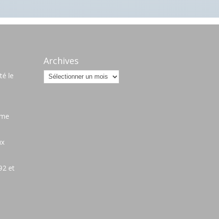
Archives
Archives
é le
ame
ux
92 et