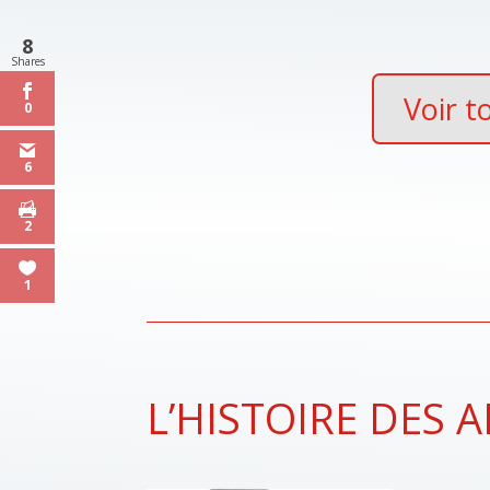
8
Shares
Voir t
0
6
2
1
L’HISTOIRE DES