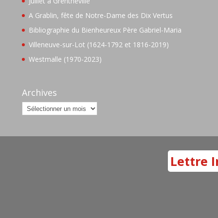
Juillet à Grentheville
A Grablin, fête de Notre-Dame des Dix Vertus
Bibliographie du Bienheureux Père Gabriel-Maria
Villeneuve-sur-Lot (1624-1792 et 1816-2019)
Westmalle (1970-2023)
Archives
Archives
Lettre I