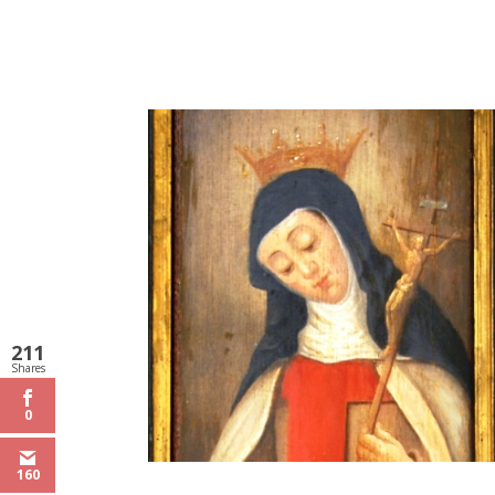
211
Shares
0
160