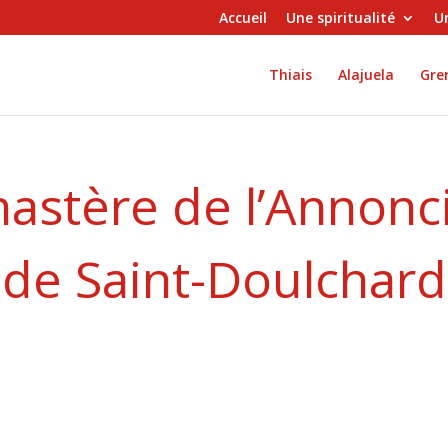
Accueil
Une spiritualité
Un
Thiais
Alajuela
Gren
astère de l’Annonc
de Saint-Doulchard