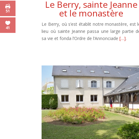
Le Berry, sainte Jeanne
et le monastère
51
Le Berry, où s’est établit notre monastère, est l
41
lieu où sainte Jeanne passa une large partie d
sa vie et fonda l’Ordre de l’Annonciade
[…]
.