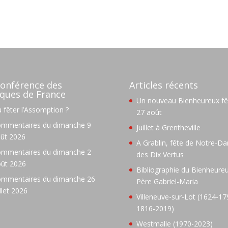
onférence des
Articles récents
ques de France
Un nouveau Bienheureux fêt
 fêter l’Assomption ?
27 août
mmentaires du dimanche 9
Juillet à Grentheville
ût 2026
A Grablin, fête de Notre-D
mmentaires du dimanche 2
des Dix Vertus
ût 2026
Bibliographie du Bienheure
mmentaires du dimanche 26
Père Gabriel-Maria
illet 2026
Villeneuve-sur-Lot (1624-17
1816-2019)
Westmalle (1970-2023)