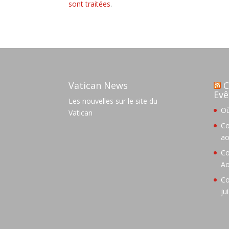
sont traitées
.
Vatican News
C
Evê
Les nouvelles sur le site du
Où
Vatican
Co
ao
Co
Ao
Co
ju