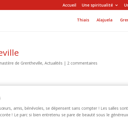
Accueil
Une spiritualité
Un
Thiais
Alajuela
Gren
ville
nastère de Grentheville
,
Actualités
|
2 commentaires
6
 sœurs, amis, bénévoles, se dépensent sans compter ! Les salles son
corée ! Le parc si bien entretenu se pare de beauté sous le généreu