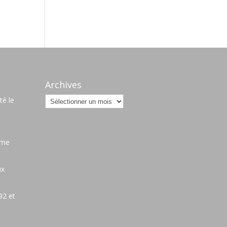
Archives
Archives
é le
ame
ux
92 et