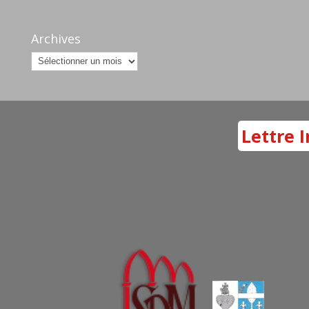
Archives
Archives
Lettre I