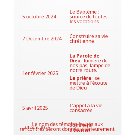
Le Baptême :
5 octobre 2024
source de toutes
l
es vocations
Construire sa vie
7 Décembre 2024
chrétienne
La Parole de
Dieu
: lumière de
nos pas, lampe de
notre route.
1er février 2025
La prière
: se
mettre à l’écoute
de Dieu
L’appel à la vie
5 avril 2025
consacrée
Le nom des témoins invités aux
Comment
24 mai 2025
rencontres seront donnés ultérieurement.
discerner