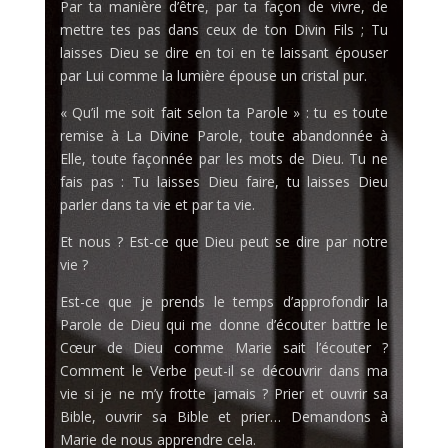
Par ta manière d’être, par ta façon de vivre, de
mettre tes pas dans ceux de ton Divin Fils ; Tu
laisses Dieu se dire en toi en te laissant épouser
par Lui comme la lumière épouse un cristal pur.
« Qu’il me soit fait selon ta Parole » : tu es toute
remise à La Divine Parole, toute abandonnée à
Elle, toute façonnée par les mots de Dieu. Tu ne
fais pas : Tu laisses Dieu faire, tu laisses Dieu
parler dans ta vie et par ta vie.
Et nous ? Est-ce que Dieu peut se dire par notre
vie ?
Est-ce que je prends le temps d’approfondir la
Parole de Dieu qui me donne d’écouter battre le
Cœur de Dieu comme Marie sait l’écouter ?
Comment le Verbe peut-il se découvrir dans ma
vie si je ne m’y frotte jamais ? Prier et ouvrir sa
Bible, ouvrir sa Bible et prier… Demandons à
Marie de nous apprendre cela.