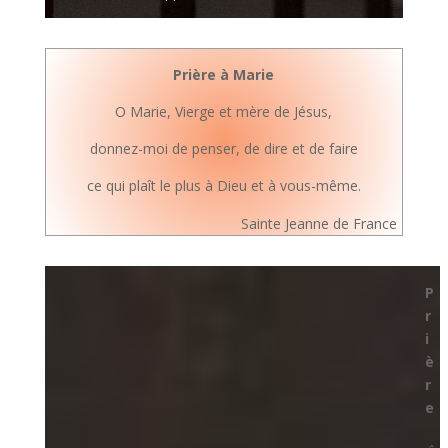
Prière à Marie
O Marie, Vierge et mère de Jésus,
donnez-moi de penser, de dire et de faire
ce qui plaît le plus à Dieu et à vous-même.
Sainte Jeanne de France
P
r
i
è
r
e