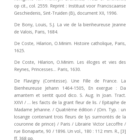
op cit., col. 2559. Reprint : Instituut voor Franciscaanse
Geschiedenis, Sint-Truiden (B), document XII, 1996.
De Bony, Louis, S.J. La vie de la bienheureuse Jeanne
de Valois, Paris, 1684.
De Coste, Hilarion, O.Minim. Histoire catholique, Paris,
1625.
De Coste, Hilarion, O.Minim. Les éloges et vies des
Reynes, Princesses… Paris, 1630.
De Flavigny (Comtesse). Une Fille de France. La
Bienheureuse Jehann 1464-1505, En exergue : Da
amantem et sentit quod dico. S. Aug. In Joan. Tract.
XXVI / … les faicts de la grant fleur de lis. / Epitaphe de
Madame Jehanne. / Quatrième édition / (Orn. Typ. : un
losange contenant trois fleurs de lys surmontés de la
couronne de prince) / Paris / Librairie Victor Lecoffre /
rue Bonaparte, 90 / 1896. Un vol., 180 : 112 mm. R., [3]
ff. 368 pp.