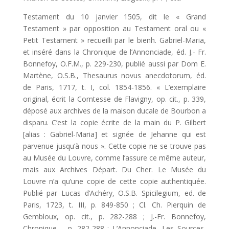
Testament du 10 janvier 1505, dit le « Grand
Testament » par opposition au Testament oral ou «
Petit Testament » recueilli par le bienh. Gabriel-Maria,
et inséré dans la Chronique de l’Annonciade, éd. J.- Fr.
Bonnefoy, O.F.M., p. 229-230, publié aussi par Dom E.
Martène, O.S.B., Thesaurus novus anecdotorum, éd.
de Paris, 1717, t. I, col. 1854-1856. « L’exemplaire
original, écrit la Comtesse de Flavigny, op. cit., p. 339,
déposé aux archives de la maison ducale de Bourbon a
disparu. C’est la copie écrite de la main du P. Gilbert
[alias : Gabriel-Maria] et signée de Jehanne qui est
parvenue jusqu’à nous ». Cette copie ne se trouve pas
au Musée du Louvre, comme l’assure ce même auteur,
mais aux Archives Départ. Du Cher. Le Musée du
Louvre n’a qu’une copie de cette copie authentiquée.
Publié par Lucas d’Achéry, O.S.B. Spicilegium, ed. de
Paris, 1723, t. III, p. 849-850 ; Cl. Ch. Pierquin de
Gembloux, op. cit., p. 282-288 ; J.-Fr. Bonnefoy,
Chronique…, p. 282-288 ; L’Annonciade, Les Sources,