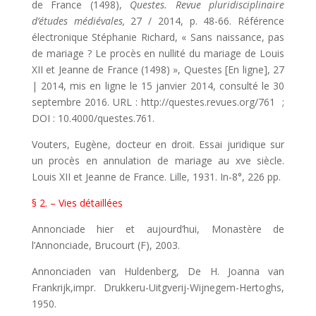
de France (1498),
Questes. Revue pluridisciplinaire
d’études médiévales,
27 / 2014, p. 48-66. Référence
électronique Stéphanie Richard, « Sans naissance, pas
de mariage ? Le procès en nullité du mariage de Louis
XII et Jeanne de France (1498) », Questes [En ligne], 27
| 2014, mis en ligne le 15 janvier 2014, consulté le 30
septembre 2016. URL : http://questes.revues.org/761 ;
DOI : 10.4000/questes.761.
Vouters, Eugène, docteur en droit. Essai juridique sur
un procès en annulation de mariage au xve siècle.
Louis XII et Jeanne de France. Lille, 1931. In-8°, 226 pp.
§ 2. – Vies détaillées
Annonciade hier et aujourd’hui, Monastère de
l’Annonciade, Brucourt (F), 2003.
Annonciaden van Huldenberg, De H. Joanna van
Frankrijk,impr. Drukkeru-Uitgverij-Wijnegem-Hertoghs,
1950.