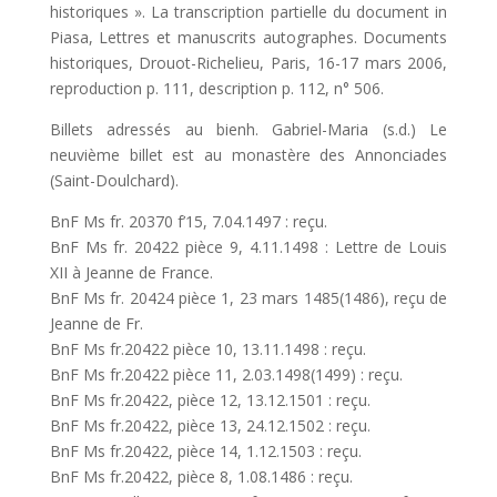
historiques ». La transcription partielle du document in
Piasa, Lettres et manuscrits autographes. Documents
historiques, Drouot-Richelieu, Paris, 16-17 mars 2006,
reproduction p. 111, description p. 112, n° 506.
Billets adressés au bienh. Gabriel-Maria (s.d.) Le
neuvième billet est au monastère des Annonciades
(Saint-Doulchard).
BnF Ms fr. 20370 f’15, 7.04.1497 : reçu.
BnF Ms fr. 20422 pièce 9, 4.11.1498 : Lettre de Louis
XII à Jeanne de France.
BnF Ms fr. 20424 pièce 1, 23 mars 1485(1486), reçu de
Jeanne de Fr.
BnF Ms fr.20422 pièce 10, 13.11.1498 : reçu.
BnF Ms fr.20422 pièce 11, 2.03.1498(1499) : reçu.
BnF Ms fr.20422, pièce 12, 13.12.1501 : reçu.
BnF Ms fr.20422, pièce 13, 24.12.1502 : reçu.
BnF Ms fr.20422, pièce 14, 1.12.1503 : reçu.
BnF Ms fr.20422, pièce 8, 1.08.1486 : reçu.