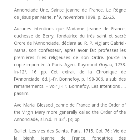
Annonciade Une, Sainte Jeanne de France, Le Règne
de Jésus par Marie, n°9, novembre 1998, p. 22-25.
Aucunes intentions que Madame Jeanne de France,
duchesse de Berry, fondatrice du très saint et sacré
Ordre de l’Annonciade, déclara au R. P. Vigilant Gabriel-
Maria, son confesseur, après avoir fait professes les
premières filles religieuses de son Ordre. Jouxte la
copie imprimée à Paris. Agen, Raymond Goyau, 1738.
In-12°, 16 pp. Cet extrait de la Chronique de
l’Annonciade, éd. J.-Fr. Bonnefoy, p. 198-306, a subi des
remaniements. – Voir J.-Fr. Bonnefoy, Les Intentions …,
passim.
Ave Maria. Blessed Jeanne de France and the Order of
the Virgin Mary more generally called the Order of the
Annonciade, s.l.n.d. In-32°, [8] pp.
Baillet. Les vies des Saints, Paris, 1715. Col. 76 : Vie de
la bienh. Jeanne de France, fondatrice des