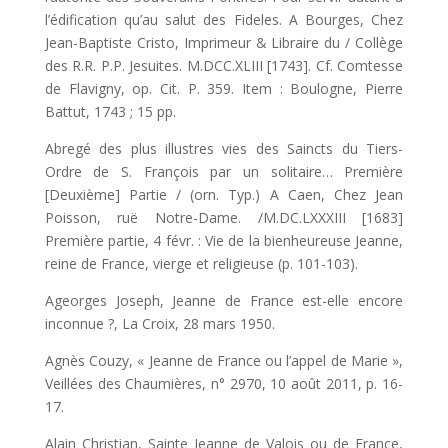
l’édification qu’au salut des Fideles. A Bourges, Chez
Jean-Baptiste Cristo, Imprimeur & Libraire du / Collège
des R.R. P.P. Jesuites. M.DCC.XLIII [1743]. Cf. Comtesse
de Flavigny, op. Cit. P. 359. Item : Boulogne, Pierre
Battut, 1743 ; 15 pp.
Abregé des plus illustres vies des Saincts du Tiers-
Ordre de S. François par un solitaire… Première
[Deuxième] Partie / (orn. Typ.) A Caen, Chez Jean
Poisson, ruë Notre-Dame. /M.DC.LXXXIII [1683]
Première partie, 4 févr. : Vie de la bienheureuse Jeanne,
reine de France, vier­ge et religieuse (p. 101-103).
Ageorges Joseph, Jeanne de France est-elle encore
inconnue ?, La Croix, 28 mars 1950.
Agnès Couzy, « Jeanne de France ou l’appel de Marie »,
Veillées des Chaumières, n° 2970, 10 août 2011, p. 16-
17.
Alain Christian, Sainte Jeanne de Valois ou de France,