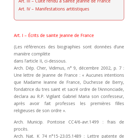
Art. III – Culte rendu à sainte Jeanne de France
Art. IV – Manifestations artitistiques
Art. I – Écrits de sainte Jeanne de France
(Les références des biographies sont données d’une
manière complète
dans l’article II, ci-dessous.
Arch. Dép. Cher, Vidimus, n° 9, décembre 2002, p. 7 :
Une lettre de Jeanne de France : « Aucunes intentions
que Madame Ieanne de France, Duchesse de Berry,
fondatrice du tres saint et sacré ordre de l’Annonciade,
declara au R.P. Vigilant Gabriel Maria son confesseur,
après avoir fait professes les premières filles
religieuses de son ordre ».
Arch. Municip. Pontoise CC4/6-avr.1499 : frais de
procès.
Arch. Nat. K 74 n°15-23.05.1489 : Lettre patente de