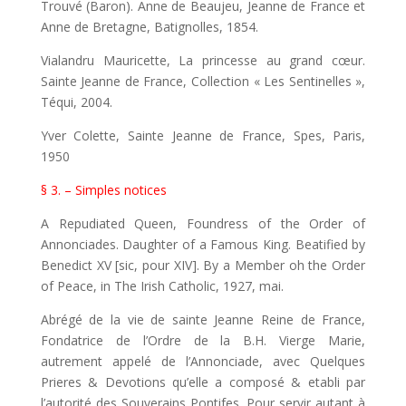
Trouvé (Baron). Anne de Beaujeu, Jeanne de France et
Anne de Bretagne, Batignolles, 1854.
Vialandru Mauricette, La princesse au grand cœur.
Sainte Jeanne de France, Collection « Les Sentinelles »,
Téqui, 2004.
Yver Colette, Sainte Jeanne de France, Spes, Paris,
1950
§ 3. – Simples notices
A Repudiated Queen, Foundress of the Order of
Annonciades. Daughter of a Famous King. Beatified by
Benedict XV [sic, pour XIV]. By a Member oh the Order
of Peace, in The Irish Catholic, 1927, mai.
Abrégé de la vie de sainte Jeanne Reine de France,
Fondatrice de l’Ordre de la B.H. Vierge Marie,
autrement appelé de l’An­nonciade, avec Quelques
Prieres & Devotions qu’elle a composé & etabli par
l’auto­rité des Souverains Pontifes. Pour servir autant à