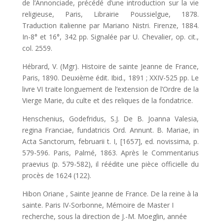
de l’Annonciade, précédé d’une introduction sur la vie
religieuse, Paris, Librairie Poussielgue, 1878.
Traduction italienne par Mariano Nistri. Firenze, 1884.
In-8° et 16°, 342 pp. Signalée par U. Chevalier, op. cit.,
col. 2559.
Hébrard, V. (Mgr). Histoire de sainte Jeanne de France,
Paris, 1890. Deuxième édit. Ibid., 1891 ; XXIV-525 pp. Le
livre VI traite longuement de l’extension de l’Ordre de la
Vierge Marie, du culte et des reliques de la fondatrice.
Henschenius, Godefridus, S.J. De B. Joanna Valesia,
regina Franciae, fundatricis Ord. Annunt. B. Mariae, in
Acta Sanctorum, februarii t. I, [1657], ed. novissima, p.
579-596. Paris, Palmé, 1863. Après le Commentarius
praevius (p. 579-582), il réédite une pièce officielle du
procès de 1624 (122).
Hibon Oriane , Sainte Jeanne de France. De la reine à la
sainte. Paris IV-Sorbonne, Mémoire de Master I
recherche, sous la direction de J.-M. Moeglin, année