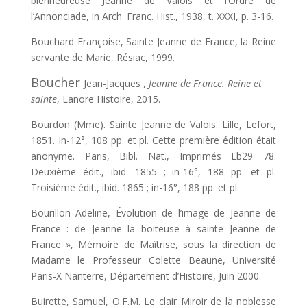
bienheureuse Jeanne de Valois et l’Ordre de
l’Annonciade, in Arch. Franc. Hist., 1938, t. XXXI, p. 3-16.
Bouchard Françoise, Sainte Jeanne de France, la Reine
servante de Marie, Résiac, 1999.
Boucher
Jean-Jacques ,
Jeanne de France. Reine et
sainte
, Lanore Histoire, 2015.
Bourdon (Mme). Sainte Jeanne de Valois. Lille, Lefort,
1851. In-12°, 108 pp. et pl. Cette première édition était
anonyme. Paris, Bibl. Nat., Imprimés Lb29 78.
Deuxième édit., ibid. 1855 ; in-16°, 188 pp. et pl.
Troisième édit., ibid. 1865 ; in-16°, 188 pp. et pl.
Bourillon Adeline, Évolution de l’image de Jeanne de
France : de Jeanne la boiteuse à sainte Jeanne de
France », Mémoire de Maîtrise, sous la direction de
Madame le Professeur Colette Beaune, Université
Paris-X Nanterre, Département d’Histoire, Juin 2000.
Buirette, Samuel, O.F.M. Le clair Miroir de la noblesse