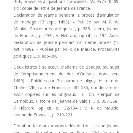
BnF, nouvelles acquisitions françaises, Ms 9575 f0209,
s.d : copie de lettre de Jeanne de France.
Déclaration de Jeanne pendant le procès d’annulation
de mariage (13 sept. 1498). – Publiée par M. R. de
Maulde. Procédures politiques…, p. 385 ; Idem, Jeanne
de France…, p. 293 ; V. Hébrard, op cit., p. 192. Autre
déclaration de Jeanne pendant ce même procès (15
oct. 1498). – Publiée par M. R. de Maulde, Procédures
politiques…, p. 866-868.
Deux lettres à sa sœur, Madame de Beaujeu (au sujet
de l’emprison­nement du duc d’Orléans, donc vers
1489). – Publiées par Guillaume de Jaligny, Histoire de
Charles VIII, roi de France, p. 584-585, qui déclare les
avoir copiées sur les originaux ; Cl. Ch. Pierquin de
Gembloux, Histoire de Jeanne de Valois…, p. 357-358 ;
V. Hébrard, op. cit., p. 132-134 ; M. R. de Maulde,
Jeanne de France…, p. 219-221.
Donation faite aux Annonciades de tout ce que Jeanne
peut avoir de rentes situées en Berry. – Publiée par F.