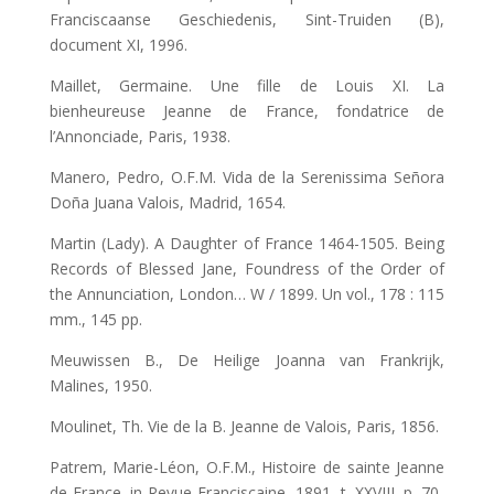
Franciscaanse Geschiedenis, Sint-Truiden (B),
document XI, 1996.
Maillet, Germaine. Une fille de Louis XI. La
bienheureuse Jeanne de France, fondatrice de
l’Annonciade, Paris, 1938.
Manero, Pedro, O.F.M. Vida de la Serenissima Señora
Doña Juana Valois, Madrid, 1654.
Martin (Lady). A Daughter of France 1464-1505. Being
Records of Blessed Jane, Foundress of the Order of
the Annunciation, London… W / 1899. Un vol., 178 : 115
mm., 145 pp.
Meuwissen B., De Heilige Joanna van Frankrijk,
Malines, 1950.
Moulinet, Th. Vie de la B. Jeanne de Valois, Paris, 1856.
Patrem, Marie-Léon, O.F.M., Histoire de sainte Jeanne
de France, in Revue Franciscaine, 1891, t. XXVIII, p. 70-