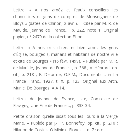
Lettre. « A nos améz et feaulx conseillers les
chancelliers et gens de comptes de Monseigneur de
Bloys » (datée de Chinon, 2 avril). – Citée par M. R. de
Maulde, Jeanne de France…, p. 222, note 1. Original
papier, n° 2479 de la collection Fillon.
Lettre. « A nos tres chiers et bien amez les gens
d’Église, bourgeois, manans et habitans de nostre ville
et cité de Bourges » (16 févr. 1499). – Publiée par M. R.
de Maulde, Jeanne de France…, p. 368 ; V. Hébrard, op.
cit., p. 218 ; F. Delorme, O.F.M., Documents…, in La
France Franc., 1927, t. X, p. 123. Original aux Arch.
Munic. De Bourges, A A 14.
Lettres de Jeanne de France, liste, Comtesse de
Flavigny, Une Fille de France…, p. 338-34,
Petite oraison qu’elle disait tous les jours à la Vierge
Marie. – Publiée par J.- Fr. Bonnefoy, op. cit., p. 216 ;
Hilarion de Costes, O.Minim., Eloges…, p. 7 ; etc.