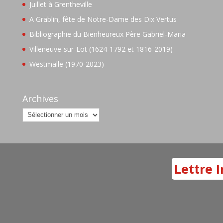
Juillet à Grentheville
A Grablin, fête de Notre-Dame des Dix Vertus
Bibliographie du Bienheureux Père Gabriel-Maria
Villeneuve-sur-Lot (1624-1792 et 1816-2019)
Westmalle (1970-2023)
Archives
Archives
Lettre I