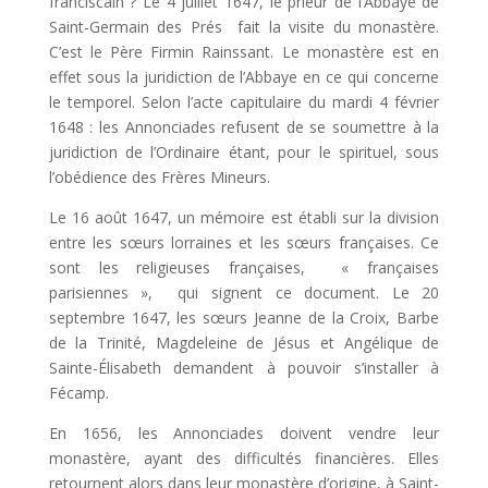
franciscain ? Le 4 juillet 1647, le prieur de l’Abbaye de
Saint-Germain des Prés fait la visite du monastère.
C’est le Père Firmin Rainssant. Le monastère est en
effet sous la juridiction de l’Abbaye en ce qui concerne
le temporel. Selon l’acte capitulaire du mardi 4 février
1648 : les Annonciades refusent de se soumettre à la
juridiction de l’Ordinaire étant, pour le spirituel, sous
l’obédience des Frères Mineurs.
Le 16 août 1647, un mémoire est établi sur la division
entre les sœurs lorraines et les sœurs françaises. Ce
sont les religieuses françaises, « françaises
parisiennes », qui signent ce document. Le 20
septembre 1647, les sœurs Jeanne de la Croix, Barbe
de la Trinité, Magdeleine de Jésus et Angélique de
Sainte-Élisabeth demandent à pouvoir s’installer à
Fécamp.
En 1656, les Annonciades doivent vendre leur
monastère, ayant des difficultés financières. Elles
retournent alors dans leur monastère d’origine, à Saint-