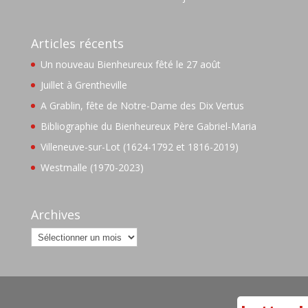
Articles récents
Un nouveau Bienheureux fêté le 27 août
Juillet à Grentheville
A Grablin, fête de Notre-Dame des Dix Vertus
Bibliographie du Bienheureux Père Gabriel-Maria
Villeneuve-sur-Lot (1624-1792 et 1816-2019)
Westmalle (1970-2023)
Archives
Archives