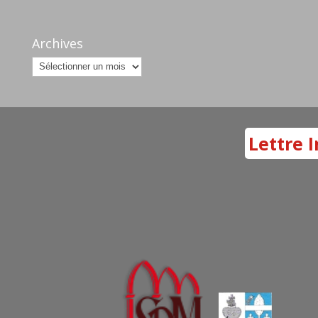
Archives
Archives
Lettre I