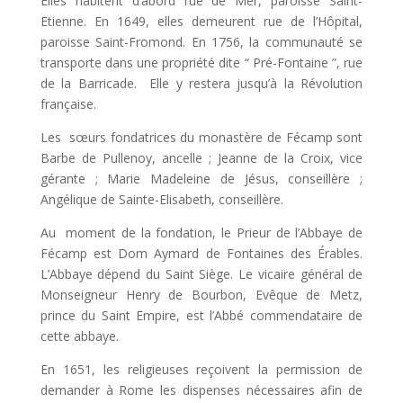
Elles habitent d’abord rue de Mer, paroisse Saint-
Etienne. En 1649, elles demeurent rue de l’Hôpital,
paroisse Saint-Fromond. En 1756, la communauté se
transporte dans une propriété dite “ Pré-Fontaine ”, rue
de la Barricade. Elle y restera jusqu’à la Révolution
française.
Les sœurs fondatrices du monastère de Fécamp sont
Barbe de Pullenoy, ancelle ; Jeanne de la Croix, vice
gérante ; Marie Madeleine de Jésus, conseillère ;
Angélique de Sainte-Elisabeth, conseillère.
Au moment de la fondation, le Prieur de l’Abbaye de
Fécamp est Dom Aymard de Fontaines des Érables.
L’Abbaye dépend du Saint Siège. Le vicaire général de
Monseigneur Henry de Bourbon, Evêque de Metz,
prince du Saint Empire, est l’Abbé commendataire de
cette abbaye.
En 1651, les religieuses reçoivent la permission de
demander à Rome les dispenses nécessaires afin de