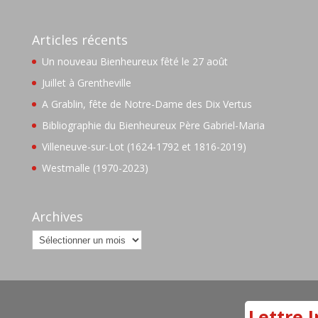
Articles récents
Un nouveau Bienheureux fêté le 27 août
Juillet à Grentheville
A Grablin, fête de Notre-Dame des Dix Vertus
Bibliographie du Bienheureux Père Gabriel-Maria
Villeneuve-sur-Lot (1624-1792 et 1816-2019)
Westmalle (1970-2023)
Archives
Archives
Lettre I