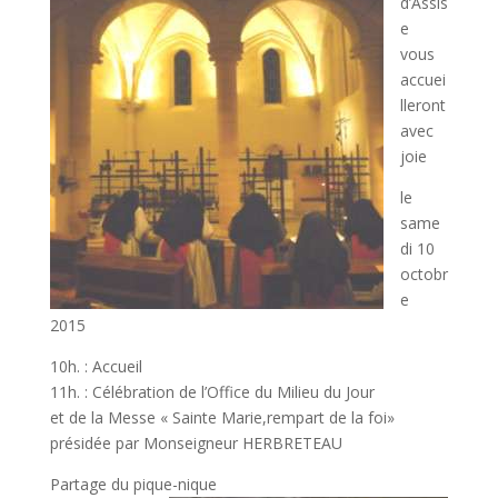
d’Assis
e
vous
accuei
lleront
avec
joie
le
same
di 10
octobr
e
2015
10h. : Accueil
11h. : Célébration de l’Office du Milieu du Jour
et de la Messe « Sainte Marie,rempart de la foi»
présidée par Monseigneur HERBRETEAU
Partage du pique-nique