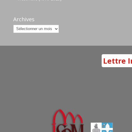
Archives
Archives
Lettre I