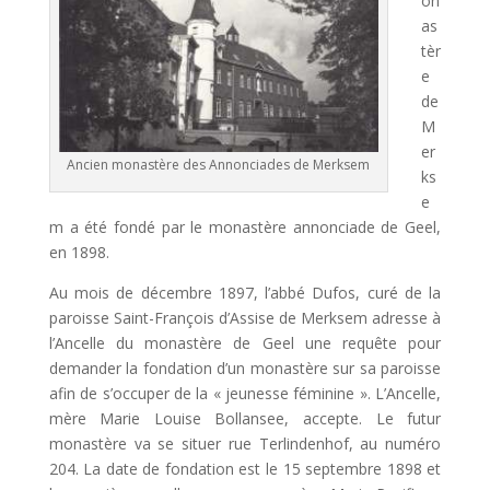
on
as
tèr
e
de
M
er
Ancien monastère des Annonciades de Merksem
ks
e
m a été fondé par le monastère annonciade de Geel,
en 1898.
Au mois de décembre 1897, l’abbé Dufos, curé de la
paroisse Saint-François d’Assise de Merksem adresse à
l’Ancelle du monastère de Geel une requête pour
demander la fondation d’un monastère sur sa paroisse
afin de s’occuper de la « jeunesse féminine ». L’Ancelle,
mère Marie Louise Bollansee, accepte. Le futur
monastère va se situer rue Terlindenhof, au numéro
204. La date de fondation est le 15 septembre 1898 et