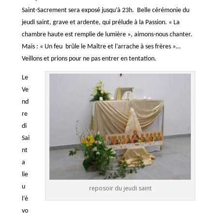
Saint-Sacrement sera exposé jusqu’à 23h. Belle cérémonie du
jeudi saint, grave et ardente, qui prélude à la Passion. « La
chambre haute est remplie de lumière », aimons-nous chanter.
Mais : « Un feu brûle le Maître et l’arrache à ses frères »…
Veillons et prions pour ne pas entrer en tentation.
Le
Ve
nd
re
di
Sai
nt
a
lie
u
reposoir du jeudi saint
l’é
vo