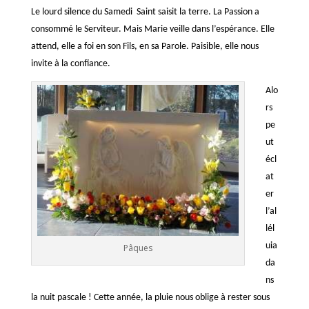
Le lourd silence du Samedi Saint saisit la terre. La Passion a
consommé le Serviteur. Mais Marie veille dans l’espérance. Elle
attend, elle a foi en son Fils, en sa Parole. Paisible, elle nous
invite à la confiance.
Alo
rs
pe
ut
écl
at
er
l’al
lél
uia
Pâques
da
ns
la nuit pascale ! Cette année, la pluie nous oblige à rester sous