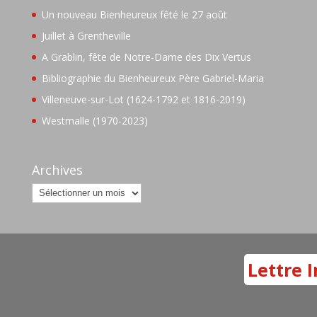
Un nouveau Bienheureux fêté le 27 août
Juillet à Grentheville
A Grablin, fête de Notre-Dame des Dix Vertus
Bibliographie du Bienheureux Père Gabriel-Maria
Villeneuve-sur-Lot (1624-1792 et 1816-2019)
Westmalle (1970-2023)
Archives
Archives
Lettre I