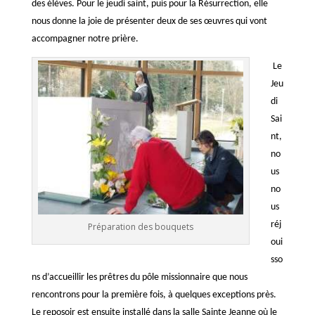
des élèves. Pour le jeudi saint, puis pour la Résurrection, elle
nous donne la joie de présenter deux de ses œuvres qui vont
accompagner notre prière.
Le
Jeu
di
Sai
nt,
no
us
no
us
réj
Préparation des bouquets
oui
sso
ns d’accueillir les prêtres du pôle missionnaire que nous
rencontrons pour la première fois, à quelques exceptions près.
Le reposoir est ensuite installé dans la salle Sainte Jeanne où le