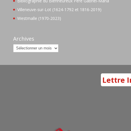
Bibliographie du Bienheureux Père Gabriel-Maria
Villeneuve-sur-Lot (1624-1792 et 1816-2019)
Westmalle (1970-2023)
Archives
Archives
Lettre I