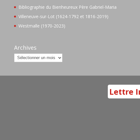
Bibliographie du Bienheureux Père Gabriel-Maria
Villeneuve-sur-Lot (1624-1792 et 1816-2019)
Westmalle (1970-2023)
Archives
Archives
Lettre I