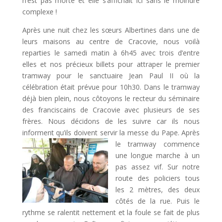
n’est pas morte et elle s’affichait ici sans le moindre
complexe !
Après une nuit chez les sœurs Albertines dans une de
leurs maisons au centre de Cracovie, nous voilà
reparties le samedi matin à 6h45 avec trois d’entre
elles et nos précieux billets pour attraper le premier
tramway pour le sanctuaire Jean Paul II où la
célébration était prévue pour 10h30. Dans le tramway
déjà bien plein, nous côtoyons le recteur du séminaire
des franciscains de Cracovie avec plusieurs de ses
frères. Nous décidons de les suivre car ils nous
informent qu’ils doivent servir la messe du Pape.
Après
le tramway commence
une longue marche à un
pas assez vif. Sur notre
route des policiers tous
les 2 mètres, des deux
côtés de la rue. Puis le
rythme se ralentit nettement et la foule se fait de plus