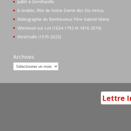
Juillet à Grentheville
A Grablin, fête de Notre-Dame des Dix Vertus
Bibliographie du Bienheureux Père Gabriel-Maria
Villeneuve-sur-Lot (1624-1792 et 1816-2019)
Westmalle (1970-2023)
Archives
Archives
Lettre I