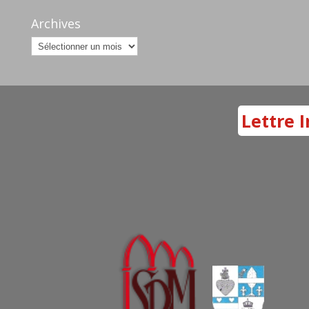
Archives
Archives
Lettre I