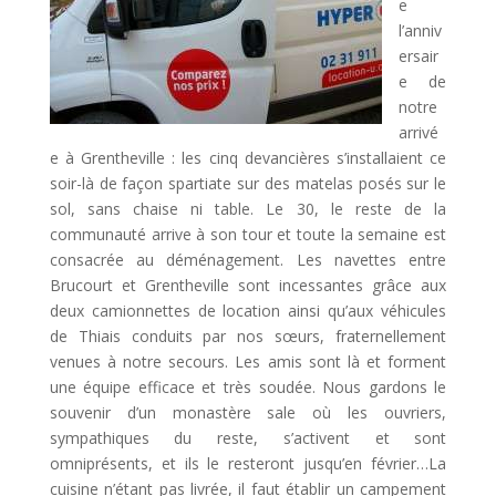
e
l’anniv
ersair
e de
notre
arrivé
e à Grentheville : les cinq devancières s’installaient ce
soir-là de façon spartiate sur des matelas posés sur le
sol, sans chaise ni table. Le 30, le reste de la
communauté arrive à son tour et toute la semaine est
consacrée au déménagement. Les navettes entre
Brucourt et Grentheville sont incessantes grâce aux
deux camionnettes de location ainsi qu’aux véhicules
de Thiais conduits par nos sœurs, fraternellement
venues à notre secours. Les amis sont là et forment
une équipe efficace et très soudée. Nous gardons le
souvenir d’un monastère sale où les ouvriers,
sympathiques du reste, s’activent et sont
omniprésents, et ils le resteront jusqu’en février…La
cuisine n’étant pas livrée, il faut établir un campement