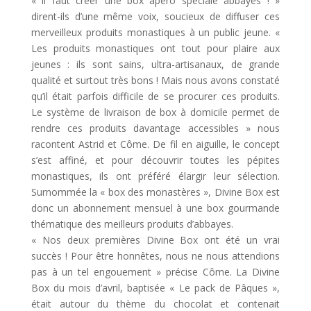
« il faut créer une box apéro spéciale abbayes ! »
dirent-ils d’une même voix, soucieux de diffuser ces
merveilleux produits monastiques à un public jeune. «
Les produits monastiques ont tout pour plaire aux
jeunes : ils sont sains, ultra-artisanaux, de grande
qualité et surtout très bons ! Mais nous avons constaté
qu’il était parfois difficile de se procurer ces produits.
Le système de livraison de box à domicile permet de
rendre ces produits davantage accessibles » nous
racontent Astrid et Côme. De fil en aiguille, le concept
s’est affiné, et pour découvrir toutes les pépites
monastiques, ils ont préféré élargir leur sélection.
Surnommée la « box des monastères », Divine Box est
donc un abonnement mensuel à une box gourmande
thématique des meilleurs produits d’abbayes.
« Nos deux premières Divine Box ont été un vrai
succès ! Pour être honnêtes, nous ne nous attendions
pas à un tel engouement » précise Côme. La Divine
Box du mois d’avril, baptisée « Le pack de Pâques »,
était autour du thème du chocolat et contenait