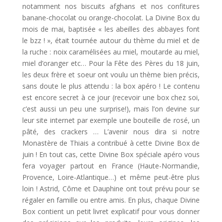
notamment nos biscuits afghans et nos confitures
banane-chocolat ou orange-chocolat. La Divine Box du
mois de mai, baptisée « les abeilles des abbayes font
le bzz ! », était tournée autour du thème du miel et de
la ruche : noix caramélisées au miel, moutarde au miel,
miel d’oranger etc… Pour la Fête des Pères du 18 juin,
les deux frère et soeur ont voulu un thème bien précis,
sans doute le plus attendu : la box apéro ! Le contenu
est encore secret à ce jour (recevoir une box chez soi,
c’est aussi un peu une surprise!), mais l’on devine sur
leur site internet par exemple une bouteille de rosé, un
pâté, des crackers … L’avenir nous dira si notre
Monastère de Thiais a contribué à cette Divine Box de
juin ! En tout cas, cette Divine Box spéciale apéro vous
fera voyager partout en France (Haute-Normandie,
Provence, Loire-Atlantique…) et même peut-être plus
loin ! Astrid, Côme et Dauphine ont tout prévu pour se
régaler en famille ou entre amis. En plus, chaque Divine
Box contient un petit livret explicatif pour vous donner