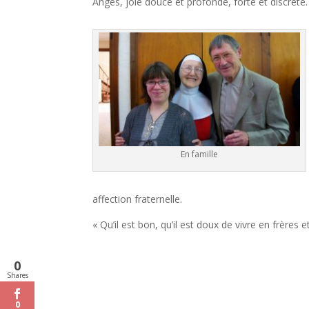
Anges, joie douce et profonde, forte et discrète.
En famille
affection fraternelle.
« Qu’il est bon, qu’il est doux de vivre en frères e
0
Shares
0