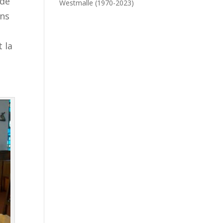
 de
Westmalle (1970-2023)
ans
e
t la