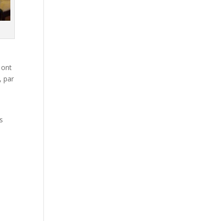
 ont
, par
s