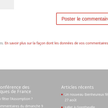
les.
En savoir plus sur la façon dont les données de vos commentaire
onférence des
Articles récents
ques de France
Un nouveau Bienheureux fêt
 fêter l’Assomption ?
27 août
mmentaires du dimanche 9
Juillet à Grentheville