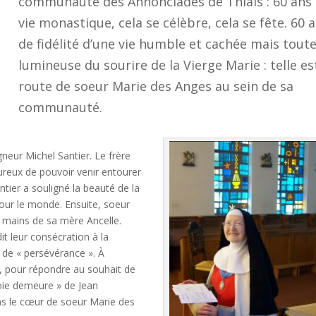
communauté des Annonciades de Thiais : 60 ans
vie monastique, cela se célèbre, cela se fête. 60 
de fidélité d’une vie humble et cachée mais tout
lumineuse du sourire de la Vierge Marie : telle es
route de soeur Marie des Anges au sein de sa
communauté.
eur Michel Santier. Le frère
ureux de pouvoir venir entourer
ier a souligné la beauté de la
pour le monde. Ensuite, soeur
 mains de sa mère Ancelle.
t leur consécration à la
 de « persévérance ». À
s, pour répondre au souhait de
oie demeure » de Jean
ns le cœur de soeur Marie des