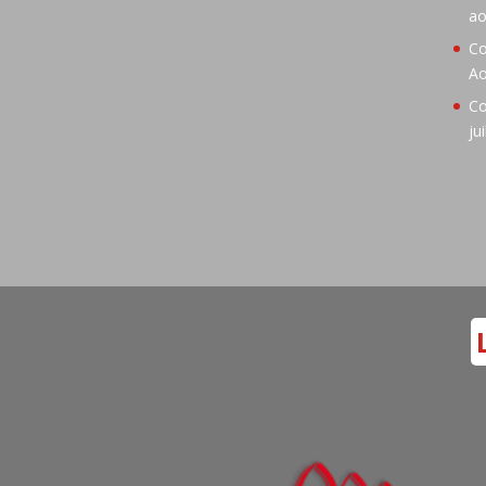
ao
Co
Ao
Co
ju