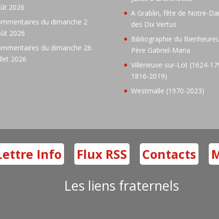
ût 2026
A Grablin, fête de Notre-D
mmentaires du dimanche 2
des Dix Vertus
ût 2026
Bibliographie du Bienheure
mmentaires du dimanche 26
Père Gabriel-Maria
illet 2026
Villeneuve-sur-Lot (1624-17
1816-2019)
Westmalle (1970-2023)
Lettre Info
Flux RSS
Contacts
M
Les liens fraternels