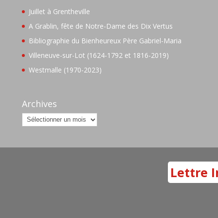
Juillet à Grentheville
A Grablin, fête de Notre-Dame des Dix Vertus
Bibliographie du Bienheureux Père Gabriel-Maria
Villeneuve-sur-Lot (1624-1792 et 1816-2019)
Westmalle (1970-2023)
Archives
Archives
Lettre I