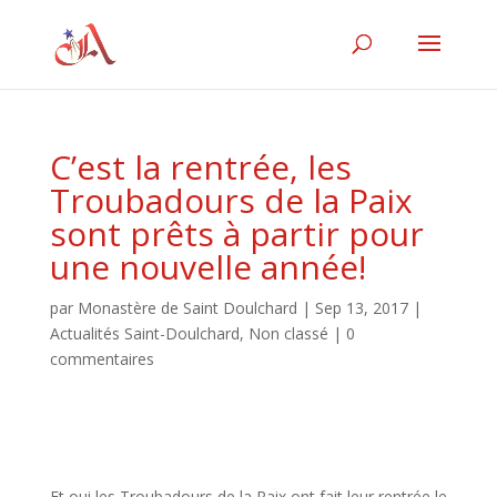
C’est la rentrée, les
Troubadours de la Paix
sont prêts à partir pour
une nouvelle année!
par
Monastère de Saint Doulchard
|
Sep 13, 2017
|
Actualités Saint-Doulchard
,
Non classé
|
0
commentaires
Et oui les Troubadours de la Paix ont fait leur rentrée le