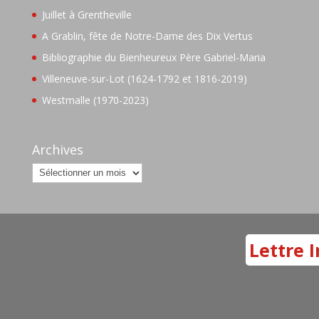
Juillet à Grentheville
A Grablin, fête de Notre-Dame des Dix Vertus
Bibliographie du Bienheureux Père Gabriel-Maria
Villeneuve-sur-Lot (1624-1792 et 1816-2019)
Westmalle (1970-2023)
Archives
Archives
Lettre I