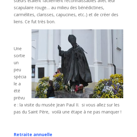
sœurs étaient facilement reconnaissables avec leur
scapulaire rouge… au milieu des bénédictines,
carmélites, clarisses, capucines, etc..) et de créer des
liens. Ce fut très bon.
Une
sortie
un
peu
spécia
le a
été
prévu
e : la visite du musée Jean Paul II. si vous allez sur les
pas du Saint Père, voilà une étape à ne pas manquer !
Retraite annuelle