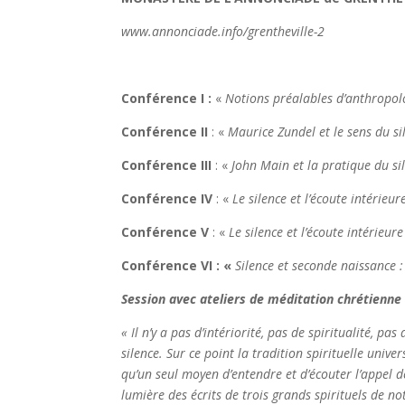
www.annonciade.info/grentheville-2
Conférence I :
«
Notions préalables d’anthropolo
Conférence II
: «
Maurice Zundel et le sens du si
Conférence III
: «
John Main et la pratique du sil
Conférence IV
: «
Le silence et l’écoute intérieu
Conférence V
: «
Le silence et l’écoute intérieur
Conférence VI : «
Silence et seconde naissance : 
Session avec ateliers de méditat
« Il n’y a pas d’intériorité, pas de spiritualité, 
silence. Sur ce point la tradition spirituelle univ
qu’un seul moyen d’entendre et d’écouter l’appel de 
lumière des écrits de trois grands spirituels de no