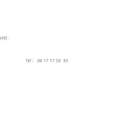
mité)
:
: 06 17 17 50 95