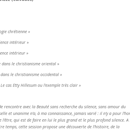
gie chrétienne »
lence
intérieur
»
ence intérieur »
re dans le christianisme oriental
»
e dans le christianisme occidental »
Le cas Etty Hillesum ou l’exemple très clair »
ion chrétienne
pas de rencontre avec la Beauté sans recherche du silence, sans amour du
erselle et unanime n’a, à ma connaissance, jamais varié : il n’y a pour l’
l’être, qui est de faire en lui le plus grand et le plus profond silence. A 
tre temps, cette session propose une découverte de l’histoire, de la