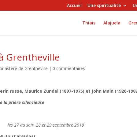
Accueil
Une spiritualité
Un
Thiais
Alajuela
Gren
 à Grentheville
onastère de Grentheville
|
0 commentaires
lerin russe, Maurice Zundel (1897-1975) et John Main (1926-198
e la prière silencieuse
27 au soir, 28 et 29 septembre 2019
LLE (Calvados)