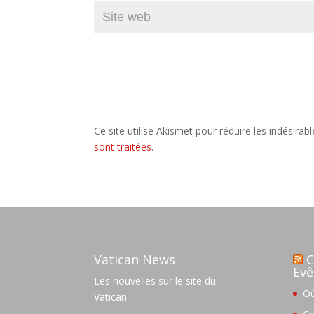
Ce site utilise Akismet pour réduire les indésirab
sont traitées
.
Vatican News
C
Evê
Les nouvelles sur le site du
Où
Vatican