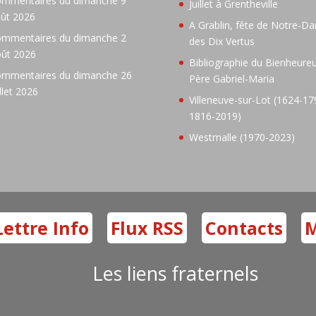
mmentaires du dimanche 9
Juillet à Grentheville
ût 2026
A Grablin, fête de Notre-D
mmentaires du dimanche 2
des Dix Vertus
ût 2026
Bibliographie du Bienheure
mmentaires du dimanche 26
Père Gabriel-Maria
illet 2026
Villeneuve-sur-Lot (1624-17
1816-2019)
Westmalle (1970-2023)
Lettre Info
Flux RSS
Contacts
M
Les liens fraternels