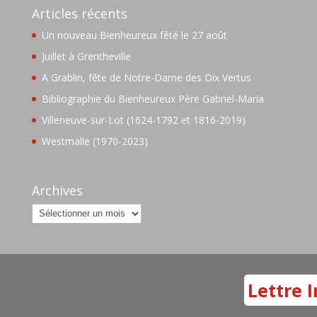
Articles récents
Un nouveau Bienheureux fêté le 27 août
Juillet à Grentheville
A Grablin, fête de Notre-Dame des Dix Vertus
Bibliographie du Bienheureux Père Gabriel-Maria
Villeneuve-sur-Lot (1624-1792 et 1816-2019)
Westmalle (1970-2023)
Archives
Archives
Lettre I