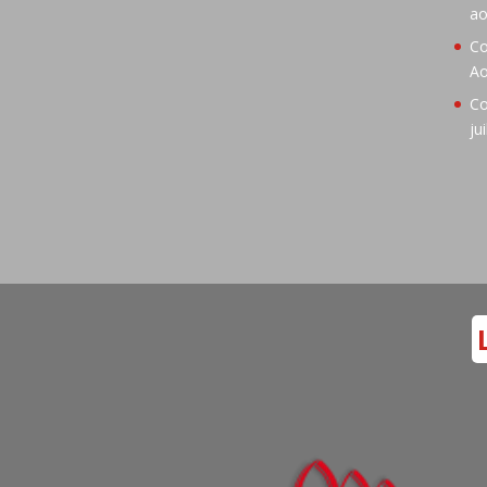
ao
Co
Ao
Co
ju