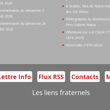
ût 2026
A Grablin, fête de Notre-D
mmentaires du dimanche 2
des Dix Vertus
ût 2026
Bibliographie du Bienheure
mmentaires du dimanche 26
Père Gabriel-Maria
illet 2026
Villeneuve-sur-Lot (1624-17
1816-2019)
Westmalle (1970-2023)
Lettre Info
Flux RSS
Contacts
M
Les liens fraternels