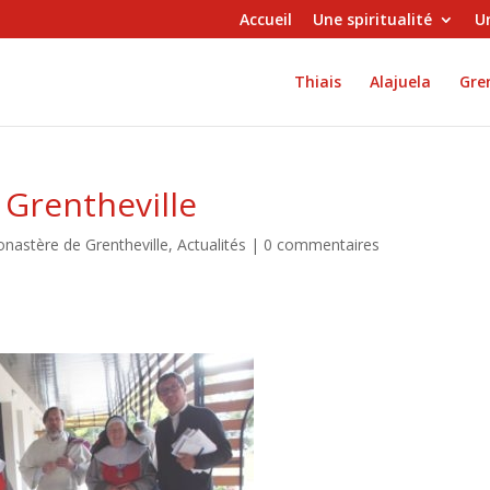
Accueil
Une spiritualité
Un
Thiais
Alajuela
Gren
 Grentheville
onastère de Grentheville
,
Actualités
|
0 commentaires