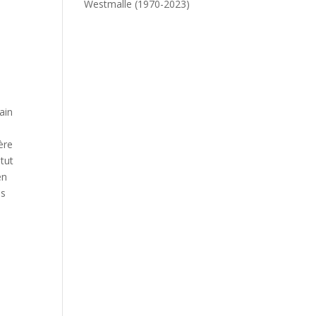
Westmalle (1970-2023)
ain
ère
itut
en
es