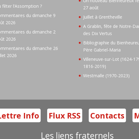
Un nouveau Bienheureux fêt
 fêter l’Assomption ?
27 août
mmentaires du dimanche 9
Juillet à Grentheville
ût 2026
A Grablin, fête de Notre-D
mmentaires du dimanche 2
des Dix Vertus
ût 2026
Bibliographie du Bienheure
mmentaires du dimanche 26
Père Gabriel-Maria
illet 2026
Villeneuve-sur-Lot (1624-17
1816-2019)
Westmalle (1970-2023)
Lettre Info
Flux RSS
Contacts
M
Les liens fraternels