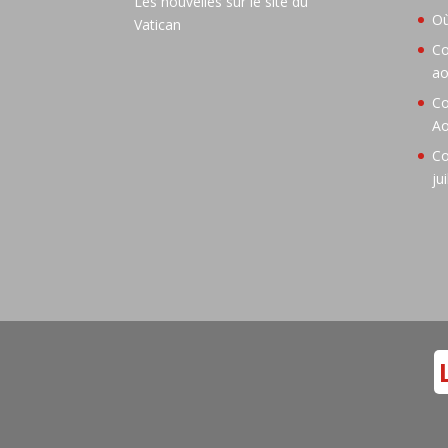
Les nouvelles sur le site du
Où
Vatican
Co
ao
Co
Ao
Co
ju