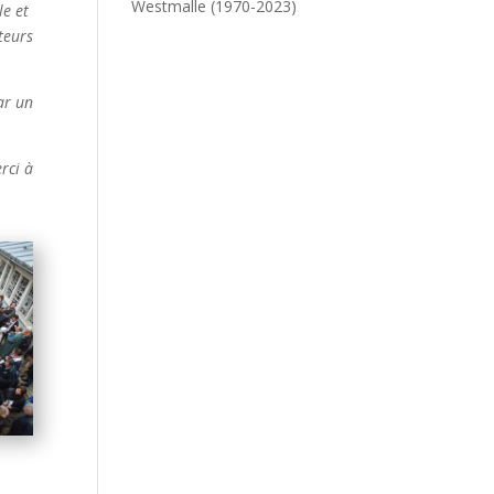
Westmalle (1970-2023)
le et
teurs
ar un
rci à