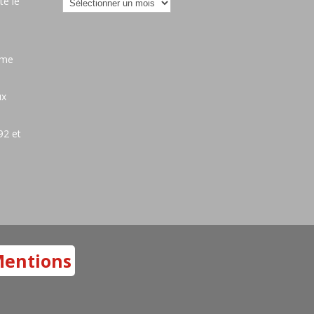
Archives
é le
ame
ux
92 et
entions