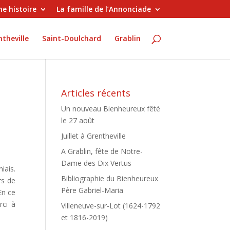
e histoire
La famille de l’Annonciade
theville
Saint-Doulchard
Grablin
Articles récents
Un nouveau Bienheureux fêté
le 27 août
Juillet à Grentheville
A Grablin, fête de Notre-
Dame des Dix Vertus
iais.
Bibliographie du Bienheureux
rs de
Père Gabriel-Maria
En ce
rci à
Villeneuve-sur-Lot (1624-1792
et 1816-2019)