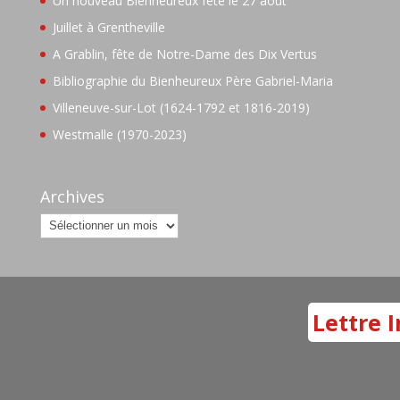
Un nouveau Bienheureux fêté le 27 août
Juillet à Grentheville
A Grablin, fête de Notre-Dame des Dix Vertus
Bibliographie du Bienheureux Père Gabriel-Maria
Villeneuve-sur-Lot (1624-1792 et 1816-2019)
Westmalle (1970-2023)
Archives
Archives
Lettre I