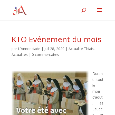
KTO Evénement du mois
par
L'Annonciade
|
Juil 28, 2020
|
Actualité Thiais
,
Actualités
|
0 commentaires
Duran
t tout
le
mois
d’août
, les
Laude
s et