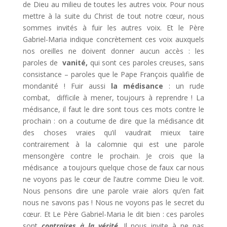
de Dieu au milieu de toutes les autres voix. Pour nous
mettre à la suite du Christ de tout notre cœur, nous
sommes invités à fuir les autres voix. Et le Père
Gabriel-Maria indique concrètement ces voix auxquels
nos oreilles ne doivent donner aucun accès : les
paroles de
vanité,
qui sont ces paroles creuses, sans
consistance – paroles que le Pape François qualifie de
mondanité ! Fuir aussi
la médisance
: un rude
combat, difficile à mener, toujours à reprendre ! La
médisance, il faut le dire sont tous ces mots contre le
prochain : on a coutume de dire que la médisance dit
des choses vraies qu’il vaudrait mieux taire
contrairement à la calomnie qui est une parole
mensongère contre le prochain. Je crois que la
médisance a toujours quelque chose de faux car nous
ne voyons pas le cœur de l’autre comme Dieu le voit.
Nous pensons dire une parole vraie alors qu’en fait
nous ne savons pas ! Nous ne voyons pas le secret du
cœur. Et Le Père Gabriel-Maria le dit bien : ces paroles
sont
contraires à la vérité
. Il nous invite à ne pas