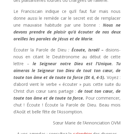
des plaisanteries lourdes ou chargées de raillerie.
Le Franciscain indique ce qu’il faut fuir mais nous
donne aussi le remède car le secret est de remplacer
une mauvaise habitude par une bonne :
Nous ne
devons prendre de plaisir qu’à écouter de nos deux
oreilles les paroles de Jésus et de Marie
.
Écouter la Parole de Dieu
:
Écoute, Israël –
disions-
nous en citant le Deutéronome au début de cette
lettre –
le Seigneur notre Dieu est l’Unique. Tu
aimeras le Seigneur ton Dieu de tout ton cœur, de
toute ton âme et de toute ta force (Dt 6, 4-5).
Voyez :
d’abord vient le verbe « écouter » puis cette suite du
Christ d’un cœur sans partage :
de tout ton cœur, de
toute ton âme et de toute ta force.
Pour commencer,
chut ! Écoute ! Écoute la Parole de Dieu. Beau mois
d’Août et belle fête de l’Assomption.
Sœur Marie de l’Annonciation OVM
A vos agendas : consultez le
calendrier
des diverses