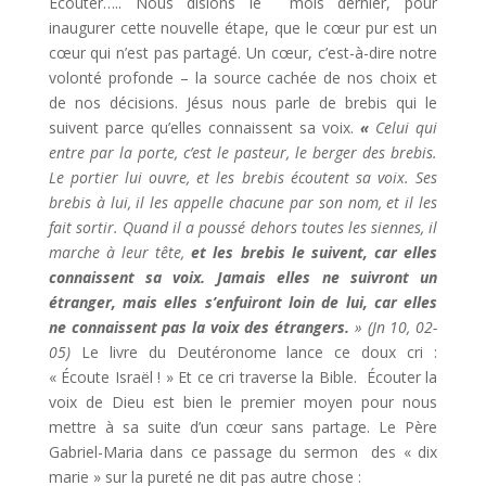
Écouter….. Nous disions le mois dernier, pour
inaugurer cette nouvelle étape, que le cœur pur est un
cœur qui n’est pas partagé. Un cœur, c’est-à-dire notre
volonté profonde – la source cachée de nos choix et
de nos décisions. Jésus nous parle de brebis qui le
suivent parce qu’elles connaissent sa voix.
«
Celui qui
entre par la porte, c’est le pasteur, le berger des brebis.
Le portier lui ouvre, et les brebis écoutent sa voix. Ses
brebis à lui, il les appelle chacune par son nom, et il les
fait sortir. Quand il a poussé dehors toutes les siennes, il
marche à leur tête,
et les brebis le suivent, car elles
connaissent sa voix. Jamais elles ne suivront un
étranger, mais elles s’enfuiront loin de lui, car elles
ne connaissent pas la voix des étrangers.
» (Jn 10, 02-
05)
Le livre du Deutéronome lance ce doux cri :
« Écoute Israël ! » Et ce cri traverse la Bible. Écouter la
voix de Dieu est bien le premier moyen pour nous
mettre à sa suite d’un cœur sans partage. Le Père
Gabriel-Maria dans ce passage du sermon des « dix
marie » sur la pureté ne dit pas autre chose :