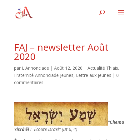
FAJ – newsletter Août
2020
par
L'Annonciade
|
Août 12, 2020
|
Actualité Thiais
,
Fraternité Annonciade Jeunes
,
Lettre aux jeunes
|
0
commentaires
“Chema
ʿ
Yisr
ā
‘
ë
l
!
Écoute Israël”
(Dt 6, 4)