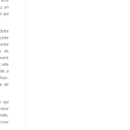
 être
u, un
s qui
duite
cède
lente
u de
uvent
-elle
lle a
ehun-
re de
e qui
 sœur
ille,
 cour