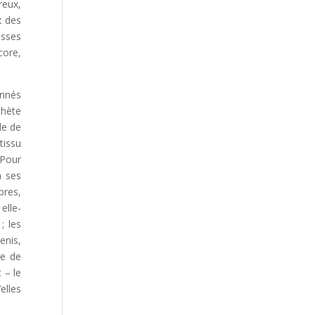
reux,
x des
isses
core,
onnés
chète
le de
tissu
 Pour
à ses
bres,
elle-
; les
enis,
re de
 – le
elles