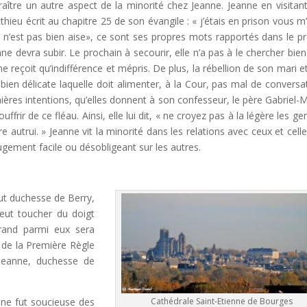
aître un autre aspect de la minorité chez Jeanne. Jeanne en visitan
hieu écrit au chapitre 25 de son évangile : « j’étais en prison vous m
er n’est pas bien aise», ce sont ses propres mots rapportés dans le p
ne devra subir. Le prochain à secourir, elle n’a pas à le chercher bien 
ne reçoit qu’indifférence et mépris. De plus, la rébellion de son mari e
en délicate laquelle doit alimenter, à la Cour, pas mal de conversa
nières intentions, qu’elles donnent à son confesseur, le père Gabriel-M
ffrir de ce fléau. Ainsi, elle lui dit, « ne croyez pas à la légère les ge
e autrui. » Jeanne vit la minorité dans les relations avec ceux et celle
jugement facile ou désobligeant sur les autres.
fut duchesse de Berry,
eut toucher du doigt
rand parmi eux sera
 de la Première Règle
Jeanne, duchesse de
nne fut soucieuse des
Cathédrale Saint-Etienne de Bourges