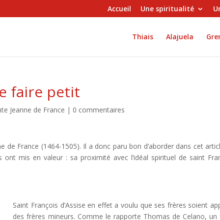
Accueil
Une spiritualité
Un
Thiais
Alajuela
Gren
 faire petit
nte Jeanne de France
|
0 commentaires
ne de France (1464-1505). Il a donc paru bon d’aborder dans cet artic
 ont mis en valeur : sa proximité avec l’idéal spirituel de saint Fra
Saint François d’Assise en effet a voulu que ses frères soient ap
des frères mineurs. Comme le rapporte Thomas de Celano, un 