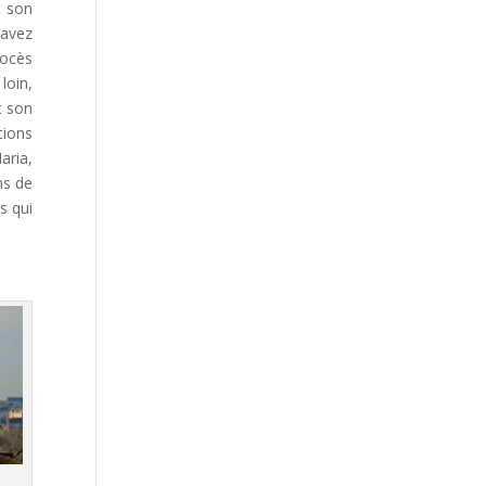
t son
’avez
rocès
loin,
t son
tions
aria,
ns de
s qui