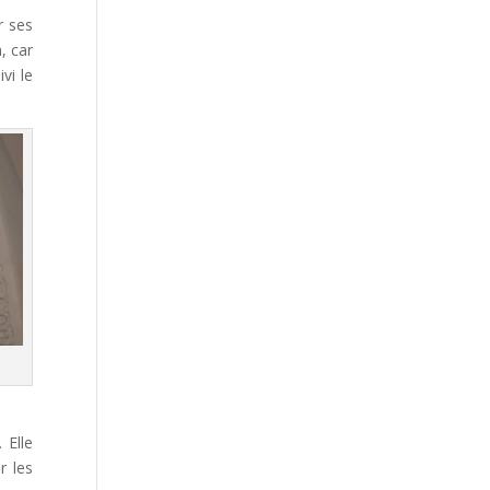
r ses
, car
vi le
 Elle
r les