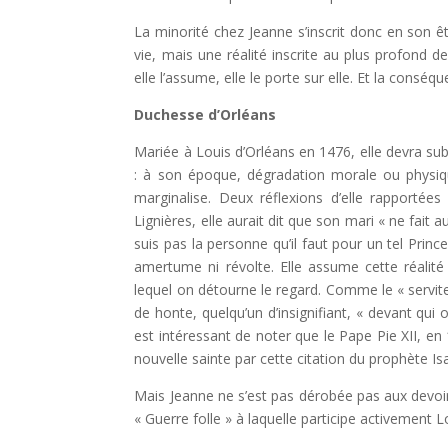
La minorité chez Jeanne s’inscrit donc en son êt
vie, mais une réalité inscrite au plus profond 
elle l’assume, elle le porte sur elle. Et la conséq
Duchesse d’Orléans
Mariée à Louis d’Orléans en 1476, elle devra subi
: à son époque, dégradation morale ou physiqu
marginalise. Deux réflexions d’elle rapporté
Lignières, elle aurait dit que son mari « ne fait a
suis pas la personne qu’il faut pour un tel Princ
amertume ni révolte. Elle assume cette réalité c
lequel on détourne le regard. Comme le « servit
de honte, quelqu’un d’insignifiant, « devant qui o
est intéressant de noter que le Pape Pie XII, e
nouvelle sainte par cette citation du prophète Isa
Mais Jeanne ne s’est pas dérobée pas aux devoir
« Guerre folle » à laquelle participe activement 