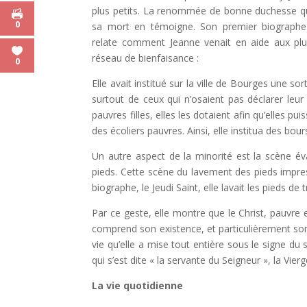
plus petits. La renommée de bonne duchesse qu
0
sa mort en témoigne. Son premier biographe
relate comment Jeanne venait en aide aux plus
réseau de bienfaisance :
0
Elle avait institué sur la ville de Bourges une s
surtout de ceux qui n’osaient pas déclarer leur n
pauvres filles, elles les dotaient afin qu’elles p
des écoliers pauvres. Ainsi, elle institua des bou
Un autre aspect de la minorité est la scène év
pieds. Cette scène du lavement des pieds impr
biographe, le Jeudi Saint, elle lavait les pieds d
Par ce geste, elle montre que le Christ, pauvre et
comprend son existence, et particulièrement son 
vie qu’elle a mise tout entière sous le signe du se
qui s’est dite « la servante du Seigneur », la Vier
La vie quotidienne