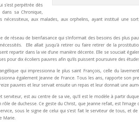
i s’est perpétrée dès
 dans sa Chronique,
 nécessiteux, aux malades, aux orphelins, ayant institué une sor
orte de réseau de bienfaisance qui s’informait des besoins des plus pau
écessités. Elle allait jusqu’à retirer ou faire retirer de la prostituti
uissent repartir dans la vie d’une manière décente. Elle se souciait égal
rses pour dix écoliers pauvres afin qu’ils puissent poursuivre des étude
angélique qui impressionna le plus saint François, celle du lavemen
essionna également Jeanne de France. Tous les ans, rapporte son pr
e treize pauvres et leur servait ensuite un repas et leur donnait une au
 serviteur, est au centre de sa vie, qu’Il est le modèle à partir duquel
rôle de duchesse. Ce geste du Christ, que Jeanne refait, est l’image 
rvice, sous le signe de celui qui s’est fait le serviteur de tous, et de 
ge Marie.