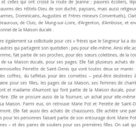
et celles qui ont croisé la route de Jeanne : pauvres écoliers, lép
 pauvres des Hôtels-Dieu de son duché, paysans, mais aussi religieu
armes, Dominicains, Augustins et Frères mineurs Conventuels), Clar
eauroux, de Cluis, de Mung-sur-Loire, d’Argenton, d’Amboise, et en
ersonnel de la Maison ducale .
 également sa sollicitude pour ces « frères que le Seigneur lui a d
 autres qui partagent son quotidien ; peu pour elle-même. Ainsi elle a
mme, fait partie de ses proches, pour des sœurs colettines, de la toi
e de sa Maison ducale, pour ses pages. Elle fait plusieurs achats de 
emoiselles Perrette de Saint-Denis qui vont toutes deux se marier.
des coffres, du taffetas pour des cornettes – peut-être destinées 
e laine pour ses filles, les pages de sa Maison, ses femmes de cham
ont et madame d’Aumont qui font partie de la Maison ducale, pour 
re. Elle se procure aussi de la fourrure, un achat pour elle-même 
sa Maison. Parmi eux, on retrouve Marie Pot et Perette de Saint-D
mont. Elle fait aussi des achats de chaussures. Elle achète une pai
rs pour les personnes faisant partie de son entourage dont Marie Pot
 – et des paires de souliers pour ses premières filles. On sait qu’