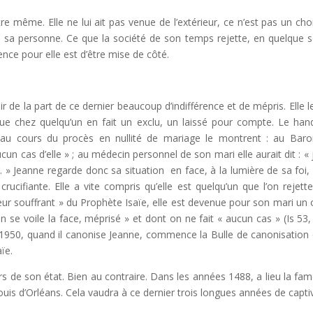
re même. Elle ne lui ait pas venue de l’extérieur, ce n’est pas un cho
de sa personne. Ce que la société de son temps rejette, en quelque s
uence pour elle est d’être mise de côté.
r de la part de ce dernier beaucoup d’indifférence et de mépris. Elle le
e chez quelqu’un en fait un exclu, un laissé pour compte. Le han
es au cours du procès en nullité de mariage le montrent : au Bar
ucun cas d’elle » ; au médecin personnel de son mari elle aurait dit : « 
e. » Jeanne regarde donc sa situation en face, à la lumière de sa foi,
rucifiante. Elle a vite compris qu’elle est quelqu’un que l’on rejette
eur souffrant » du Prophète Isaïe, elle est devenue pour son mari un 
n se voile la face, méprisé » et dont on ne fait « aucun cas » (Is 53, 3
n 1950, quand il canonise Jeanne, commence la Bulle de canonisation 
ïe.
s de son état. Bien au contraire. Dans les années 1488, a lieu la fa
Louis d’Orléans. Cela vaudra à ce dernier trois longues années de captiv