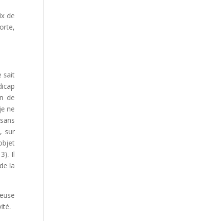
ix de
orte,
 sait
dicap
on de
je ne
 sans
, sur
objet
). Il
de la
meuse
ité.