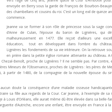
Vers l’âge de cinq ans, Jeanne quitte la Cour d’Amboise pour
envoyée en Berry sous la garde de François de Bourbon-Beauje
des chambellans et cousins du roi. C’est un long exil de quinze an
commence.
Jeanne va se former à son rôle de princesse sous la sage con
d’Anne de Culan, l’épouse du baron de Lignières, qui dé
malheureusement en 1477. Elle reçoit d’ailleurs une excel
éducation, tout en développant dans l’ombre du châtea
Lignières les fondements de sa vie intérieure. On la retrouve so
en prière dans la petite église romane attenante au château. A-t
hezal-Benoît, proche de Lignières ? Il ne semble pas. Par contre, e
s frères Mineurs de l’Observance, proches de Lignières : les pères de M
i, à partir de 1480, de la compagnie de la nouvelle épouse du si
 aucun doute la conséquence d’une maladie osseuse handicapant
aire sa fille aux regards de la Cour. Car Jeanne, à l’exemple de sa
e à Louis d’Orléans, elle aurait même dû être élevée dans sa belle-fam
arguerite d’Autriche, encore une enfant, être envoyée en France à la