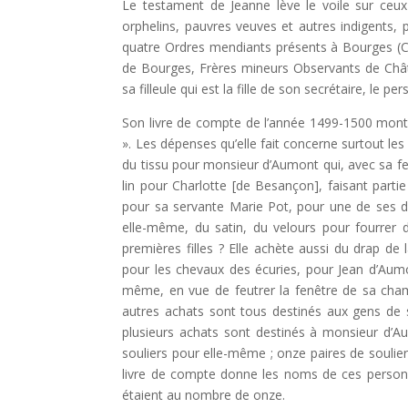
Le testament de Jeanne lève le voile sur ceux 
orphelins, pauvres veuves et autres indigents,
quatre Ordres mendiants présents à Bourges (C
de Bourges, Frères mineurs Observants de Chât
sa filleule qui est la fille de son secrétaire, le p
Son livre de compte de l’année 1499-1500 montre
». Les dépenses qu’elle fait concerne surtout les
du tissu pour monsieur d’Aumont qui, avec sa fe
lin pour Charlotte [de Besançon], faisant parti
pour sa servante Marie Pot, pour une de ses d
elle-même, du satin, du velours pour fourrer 
premières filles ? Elle achète aussi du drap d
pour les chevaux des écuries, pour Jean d’Aum
même, en vue de feutrer la fenêtre de sa chamb
autres achats sont tous destinés aux gens de 
plusieurs achats sont destinés à monsieur d’Au
souliers pour elle-même ; onze paires de soulie
livre de compte donne les noms de ces personnes
étaient au nombre de onze.