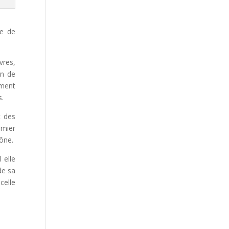
te de
vres,
on de
ement
s.
t des
emier
mône.
 elle
de sa
celle