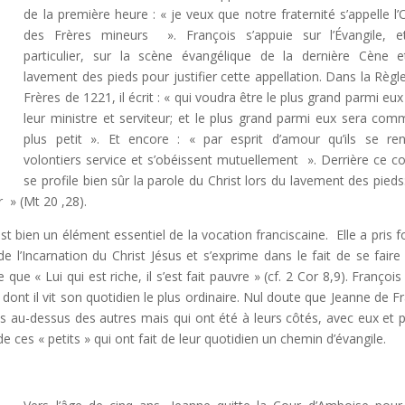
de la première heure : « je veux que notre fraternité s’appelle l’
des Frères mineurs ». François s’appuie sur l’Évangile, 
particulier, sur la scène évangélique de la dernière Cène 
lavement des pieds pour justifier cette appellation. Dans la Règl
Frères de 1221, il écrit : « qui voudra être le plus grand parmi eux
leur ministre et serviteur; et le plus grand parmi eux sera com
plus petit ». Et encore : « par esprit d’amour qu’ils se re
volontiers service et s’obéissent mutuellement ». Derrière ce co
se profile bien sûr la parole du Christ lors du lavement des pieds:
r » (Mt 20 ,28).
 est bien un élément essentiel de la vocation franciscaine. Elle a pris 
e l’Incarnation du Christ Jésus et s’exprime dans le fait de se faire 
ue « Lui qui est riche, il s’est fait pauvre » (cf. 2 Cor 8,9). François 
re dont il vit son quotidien le plus ordinaire. Nul doute que Jeanne de F
mis au-dessus des autres mais qui ont été à leurs côtés, avec eux et 
de ces « petits » qui ont fait de leur quotidien un chemin d’évangile.