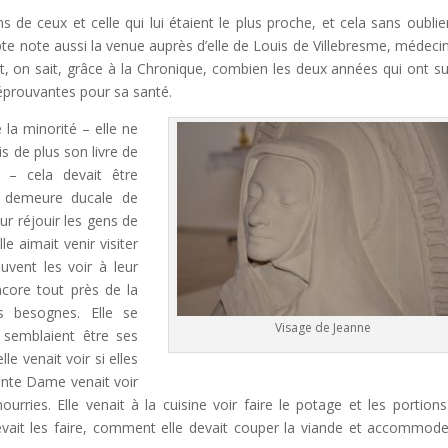
 de ceux et celle qui lui étaient le plus proche, et cela sans oublie
te note aussi la venue auprès d’elle de Louis de Villebresme, médecin
t, on sait, grâce à la Chronique, combien les deux années qui ont sui
éprouvantes pour sa santé.
 la minorité – elle ne
is de plus son livre de
 – cela devait être
la demeure ducale de
ur réjouir les gens de
e aimait venir visiter
ouvent les voir à leur
encore tout près de la
es besognes. Elle se
Visage de Jeanne
s semblaient être ses
lle venait voir si elles
sainte Dame venait voir
ourries. Elle venait à la cuisine voir faire le potage et les portions.
devait les faire, comment elle devait couper la viande et accommode