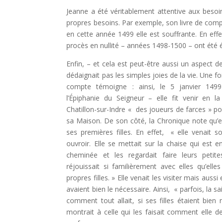
Jeanne a été véritablement attentive aux besoins
propres besoins. Par exemple, son livre de comp
en cette année 1499 elle est souffrante. En effe
procès en nullité – années 1498-1500 – ont été 
Enfin, – et cela est peut-être aussi un aspect de
dédaignait pas les simples joies de la vie. Une fo
compte témoigne : ainsi, le 5 janvier 1499
l’Épiphanie du Seigneur – elle fit venir en 
Chatillon-sur-Indre « des joueurs de farces » po
sa Maison. De son côté, la Chronique note qu’ell
ses premières filles. En effet, « elle venait s
ouvroir. Elle se mettait sur la chaise qui est 
cheminée et les regardait faire leurs petit
réjouissait si familièrement avec elles qu’elle
propres filles. » Elle venait les visiter mais aussi e
avaient bien le nécessaire. Ainsi, « parfois, la 
comment tout allait, si ses filles étaient bien n
montrait à celle qui les faisait comment elle 