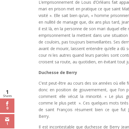
L’emprisonnement de Louis d’Orléans fait appar
mari en prison met en pratique ce que saint Matt
visité ». Elle sait bien qu’un, « homme prisonni
en nullité de mariage que, dix ans plus tard, Jean
il est là, en la personne de son mari duquel elle 
emprisonnement la mettent dans une situation bi
de couloirs, pas toujours bienveillantes. Ses der
avant de mourir, laissent entendre qu’elle a dû sou
cour ni les autres quand leurs paroles sont contr
croisent sa route, au quotidien, en évitant tout 
Duchesse de Berry
C’est peut-être au cours des six années où elle 
donc en position de gouvernement, que l’on p
1
comment elle vécut la minorité. « Le plus g
Shares
comme le plus petit ». Ces quelques mots tirés
0
de saint François résument bien ce que fut 
Berry.
1
Il est incontestable que duchesse de Berry Jea