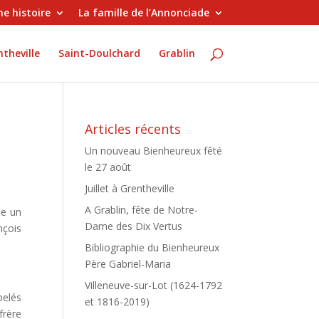
e histoire
La famille de l’Annonciade
theville
Saint-Doulchard
Grablin
Articles récents
Un nouveau Bienheureux fêté
le 27 août
Juillet à Grentheville
A Grablin, fête de Notre-
le un
Dame des Dix Vertus
nçois
Bibliographie du Bienheureux
Père Gabriel-Maria
Villeneuve-sur-Lot (1624-1792
pelés
et 1816-2019)
frère