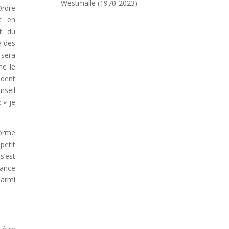
Westmalle (1970-2023)
Ordre
et en
et du
e des
 sera
me le
ndent
nseil
 « je
forme
petit
s’est
rance
parmi