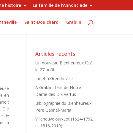
e histoire
La famille de l’Annonciade
theville
Saint-Doulchard
Grablin
Articles récents
Un nouveau Bienheureux fêté
le 27 août
Juillet à Grentheville
A Grablin, fête de Notre-
reuse
Dame des Dix Vertus
ée en
ine :
Bibliographie du Bienheureux
 Elle
Père Gabriel-Maria
te de
Villeneuve-sur-Lot (1624-1792
ur la
et 1816-2019)