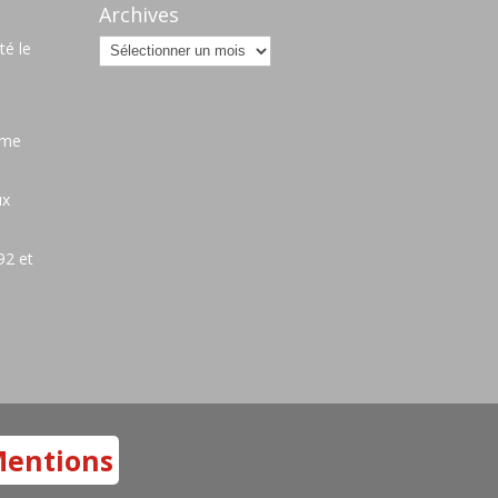
Archives
Archives
é le
ame
ux
92 et
entions