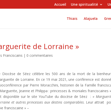
Accueil
Une spiritualité
Un
Thiais
Alajuela
Gren
rguerite de Lorraine »
s Franciscains
|
0 commentaires
e Diocèse de Séez célèbre les 500 ans de la mort de la bienheu
arguerite de Lorraine. En ce 19 mai 2021, une conférence est donn
sioconférence par Pierre Moracchini, historien de la Famille francisca
Marguerite, Jeanne et Philippa : princesses & moniales franciscaines ».
st disponible sur le site YouTube du diocèse de Séez :
« Margueri
rraine et autres princesses aux destins comparables
. Leur attrait po
ie franciscaine » –