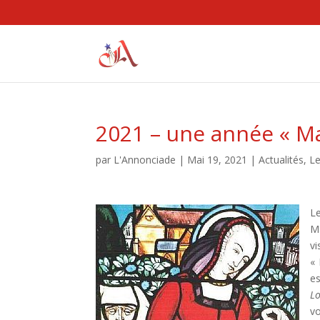
2021 – une année « Ma
par
L'Annonciade
|
Mai 19, 2021
|
Actualités
,
Le
L
M
vi
« 
e
Lo
vo