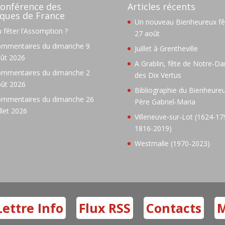
onférence des
Articles récents
ques de France
Un nouveau Bienheureux fêt
 fêter l’Assomption ?
27 août
mmentaires du dimanche 9
Juillet à Grentheville
ût 2026
A Grablin, fête de Notre-D
mmentaires du dimanche 2
des Dix Vertus
ût 2026
Bibliographie du Bienheure
mmentaires du dimanche 26
Père Gabriel-Maria
illet 2026
Villeneuve-sur-Lot (1624-17
1816-2019)
Westmalle (1970-2023)
Lettre Info
Flux RSS
Contacts
M