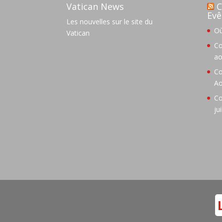
Vatican News
C
Evê
Les nouvelles sur le site du
Où
Vatican
Co
ao
Co
Ao
Co
ju