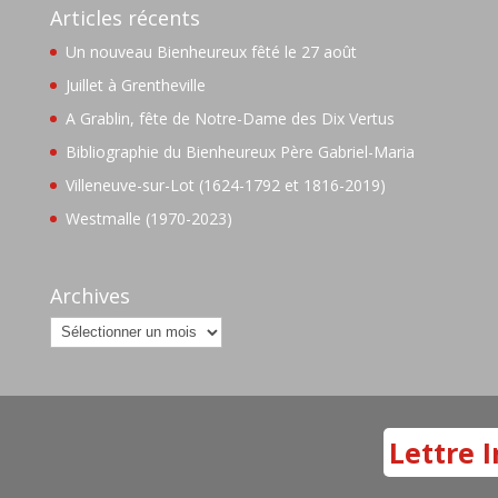
Articles récents
Un nouveau Bienheureux fêté le 27 août
Juillet à Grentheville
A Grablin, fête de Notre-Dame des Dix Vertus
Bibliographie du Bienheureux Père Gabriel-Maria
Villeneuve-sur-Lot (1624-1792 et 1816-2019)
Westmalle (1970-2023)
Archives
Archives
Lettre I