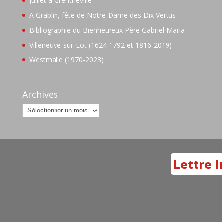
Juillet à Grentheville
A Grablin, fête de Notre-Dame des Dix Vertus
Bibliographie du Bienheureux Père Gabriel-Maria
Villeneuve-sur-Lot (1624-1792 et 1816-2019)
Westmalle (1970-2023)
Archives
Archives
Lettre I