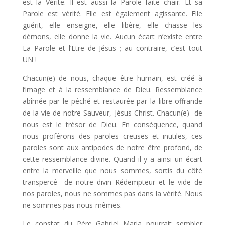
est la Vérité. Il est aussi la Parole faite chair. Et sa
Parole est vérité. Elle est également agissante. Elle
guérit, elle enseigne, elle libère, elle chasse les
démons, elle donne la vie. Aucun écart n’existe entre
La Parole et l’Etre de Jésus ; au contraire, c’est tout
UN !
Chacun(e) de nous, chaque être humain, est créé à
l’image et à la ressemblance de Dieu. Ressemblance
abîmée par le péché et restaurée par la libre offrande
de la vie de notre Sauveur, Jésus Christ. Chacun(e) de
nous est le trésor de Dieu. En conséquence, quand
nous proférons des paroles creuses et inutiles, ces
paroles sont aux antipodes de notre être profond, de
cette ressemblance divine. Quand il y a ainsi un écart
entre la merveille que nous sommes, sortis du côté
transpercé de notre divin Rédempteur et le vide de
nos paroles, nous ne sommes pas dans la vérité. Nous
ne sommes pas nous-mêmes.
Le constat du Père Gabriel Maria pourrait sembler