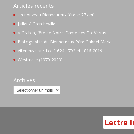
Articles récents
Un nouveau Bienheureux fêté le 27 août
Juillet à Grentheville
A Grablin, fête de Notre-Dame des Dix Vertus
Bibliographie du Bienheureux Père Gabriel-Maria
Villeneuve-sur-Lot (1624-1792 et 1816-2019)
Westmalle (1970-2023)
Archives
Archives
Lettre I