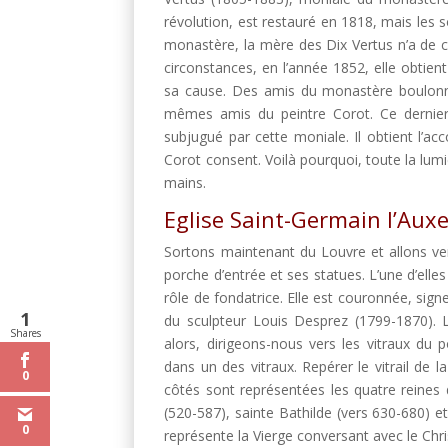
révolution, est restauré en 1818, mais les
monastère, la mère des Dix Vertus n’a de c
circonstances, en l’année 1852, elle obtient
sa cause. Des amis du monastère boulonnai
mêmes amis du peintre Corot. Ce dernier
subjugué par cette moniale. Il obtient l’ac
Corot consent. Voilà pourquoi, toute la lumi
mains.
Eglise Saint-Germain l’Auxe
Sortons maintenant du Louvre et allons vers
porche d’entrée et ses statues. L’une d’elle
rôle de fondatrice. Elle est couronnée, sign
1
du sculpteur Louis Desprez (1799-1870). L
Shares
alors, dirigeons-nous vers les vitraux du
dans un des vitraux. Repérer le vitrail de 
0
côtés sont représentées les quatre reines
(520-587), sainte Bathilde (vers 630-680) 
0
représente la Vierge conversant avec le Chris