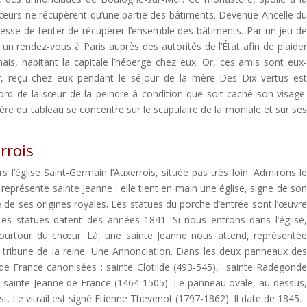
 sœurs ne récupèrent qu’une partie des bâtiments. Devenue Ancelle d
esse de tenter de récupérer l’ensemble des bâtiments. Par un jeu d
 un rendez-vous à Paris auprès des autorités de l’État afin de plaide
s, habitant la capitale l’héberge chez eux. Or, ces amis sont eux
, reçu chez eux pendant le séjour de la mère Des Dix vertus es
cord de la sœur de la peindre à condition que soit caché son visage
ère du tableau se concentre sur le scapulaire de la moniale et sur se
rrois
 l’église Saint-Germain l’Auxerrois, située pas très loin. Admirons l
s représente sainte Jeanne : elle tient en main une église, signe de so
e de ses origines royales. Les statues du porche d’entrée sont l’œuvr
es statues datent des années 1841. Si nous entrons dans l’église
 pourtour du chœur. Là, une sainte Jeanne nous attend, représenté
la tribune de la reine. Une Annonciation. Dans les deux panneaux de
 de France canonisées : sainte Clotilde (493-545), sainte Radegond
et sainte Jeanne de France (1464-1505). Le panneau ovale, au-dessus
t. Le vitrail est signé Etienne Thevenot (1797-1862). Il date de 1845.