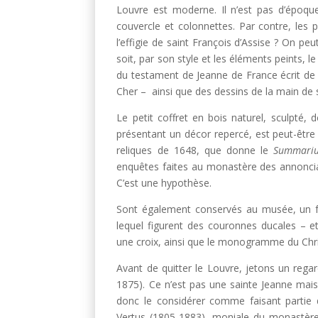
Louvre est moderne. Il n’est pas d’époque
couvercle et colonnettes. Par contre, les 
l’effigie de saint François d’Assise ? On pe
soit, par son style et les éléments peints, le
du testament de Jeanne de France écrit de l
Cher – ainsi que des dessins de la main de
Le petit coffret en bois naturel, sculpté, 
présentant un décor repercé, est peut-être 
reliques de 1648, que donne le
Summari
enquêtes faites au monastère des annoncia
C’est une hypothèse.
Sont également conservés au musée, un f
lequel figurent des couronnes ducales – et
une croix, ainsi que le monogramme du Chri
Avant de quitter le Louvre, jetons un rega
1875). Ce n’est pas une sainte Jeanne mais
donc le considérer comme faisant partie 
Vertus (1805-1883), moniale du monastèr