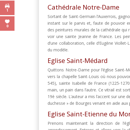
Cathédrale Notre-Dame
1
Sortant de Saint-Germain l’Auxerrois, gag
instant sur le parvis et, faute de pouvoir 
0
des peintures murales de la cathédrale qui 
voir une sainte Jeanne de France. Les pe
d’une collaboration, celle d’Eugène Violle
du modèle.
Eglise Saint-Médard
Quittons Notre-Dame pour l’église Saint-M
vers la chapelle Saint-Louis où nous pouvons
545), sainte Isabelle de France (1225-127
main, un pain dans l’autre. Ce vitrail est s
19è siècle. L’auteur a mis l’accent sur une d
duchesse » de Bourges venant en aide aux 
Eglise Saint-Etienne du Mo
Prenons maintenant la direction de l’ég
arrondissement. Entrons et allons vers la c