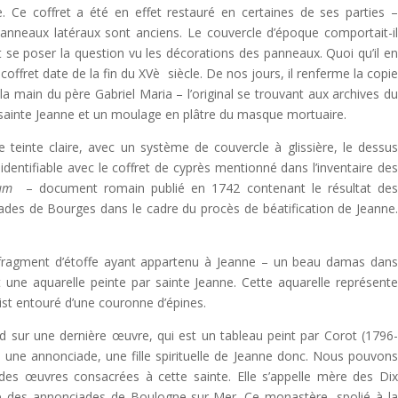
. Ce coffret a été en effet restauré en certaines de ses parties 
panneaux latéraux sont anciens. Le couvercle d’époque comportait-i
ut se poser la question vu les décorations des panneaux. Quoi qu’il e
 coffret date de la fin du XVè siècle. De nos jours, il renferme la copi
a main du père Gabriel Maria – l’original se trouvant aux archives d
 sainte Jeanne et un moulage en plâtre du masque mortuaire.
de teinte claire, avec un système de couvercle à glissière, le dessu
identifiable avec le coffret de cyprès mentionné dans l’inventaire de
um
– document romain publié en 1742 contenant le résultat de
des de Bourges dans le cadre du procès de béatification de Jeanne
ragment d’étoffe ayant appartenu à Jeanne – un beau damas dan
 une aquarelle peinte par sainte Jeanne. Cette aquarelle représent
st entouré d’une couronne d’épines.
rd sur une dernière œuvre, qui est un tableau peint par Corot (1796
 une annonciade, une fille spirituelle de Jeanne donc. Nous pouvon
des œuvres consacrées à cette sainte. Elle s’appelle mère des Di
e des annonciades de Boulogne-sur-Mer. Ce monastère, spolié à l