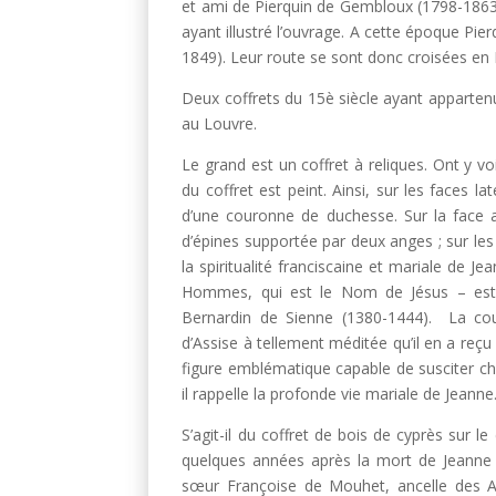
et ami de Pierquin de Gembloux (1798-1863
ayant illustré l’ouvrage. A cette époque Pi
1849). Leur route se sont donc croisées en 
Deux coffrets du 15è siècle ayant apparten
au Louvre.
Le grand est un coffret à reliques. Ont y vo
du coffret est peint. Ainsi, sur les faces 
d’une couronne de duchesse. Sur la face
d’épines supportée par deux anges ; sur les
la spiritualité franciscaine et mariale de 
Hommes, qui est le Nom de Jésus – est 
Bernardin de Sienne (1380-1444). La cour
d’Assise à tellement méditée qu’il en a reç
figure emblématique capable de susciter ch
il rappelle la profonde vie mariale de Jeanne
S’agit-il du coffret de bois de cyprès sur l
quelques années après la mort de Jeanne p
sœur Françoise de Mouhet, ancelle des A