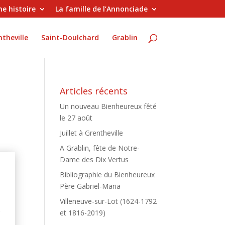
e histoire
La famille de l’Annonciade
theville
Saint-Doulchard
Grablin
Articles récents
Un nouveau Bienheureux fêté
le 27 août
Juillet à Grentheville
A Grablin, fête de Notre-
Dame des Dix Vertus
Bibliographie du Bienheureux
Père Gabriel-Maria
e
e
Villeneuve-sur-Lot (1624-1792
g
et 1816-2019)