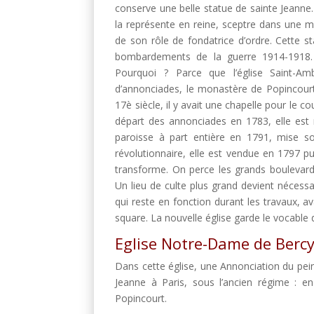
conserve une belle statue de sainte Jeanne.
la représente en reine, sceptre dans une ma
de son rôle de fondatrice d’ordre. Cette st
bombardements de la guerre 1914-1918. Le
Pourquoi ? Parce que l’église Saint-Am
d’annonciades, le monastère de Popincourt
17è siècle, il y avait une chapelle pour le
départ des annonciades en 1783, elle est 
paroisse à part entière en 1791, mise so
révolutionnaire, elle est vendue en 1797 pu
transforme. On perce les grands boulevards
Un lieu de culte plus grand devient nécessa
qui reste en fonction durant les travaux, a
square. La nouvelle église garde le vocable
Eglise Notre-Dame de Berc
Dans cette église, une Annonciation du peint
Jeanne à Paris, sous l’ancien régime : en
Popincourt.