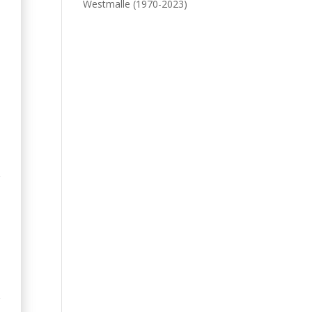
Westmalle (1970-2023)
e
a
e
e
e
r
e
t
e
é
e
r