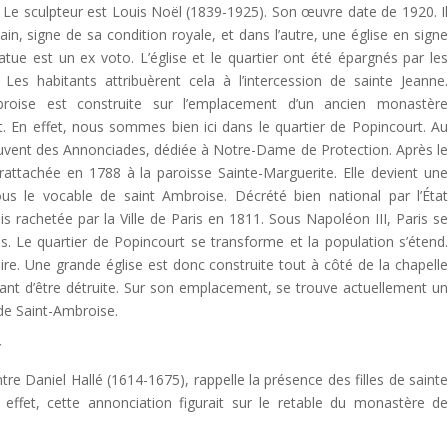
 Le sculpteur est Louis Noël (1839-1925). Son œuvre date de 1920. I
in, signe de sa condition royale, et dans l’autre, une église en sign
atue est un ex voto. L’église et le quartier ont été épargnés par le
s habitants attribuèrent cela à l’intercession de sainte Jeanne
broise est construite sur l’emplacement d’un ancien monastèr
. En effet, nous sommes bien ici dans le quartier de Popincourt. A
 couvent des Annonciades, dédiée à Notre-Dame de Protection. Après l
rattachée en 1788 à la paroisse Sainte-Marguerite. Elle devient un
us le vocable de saint Ambroise. Décrété bien national par l’Éta
is rachetée par la Ville de Paris en 1811. Sous Napoléon III, Paris s
. Le quartier de Popincourt se transforme et la population s’étend
ire. Une grande église est donc construite tout à côté de la chapell
vant d’être détruite. Sur son emplacement, se trouve actuellement u
 de Saint-Ambroise.
y
re Daniel Hallé (1614-1675), rappelle la présence des filles de saint
 effet, cette annonciation figurait sur le retable du monastère d