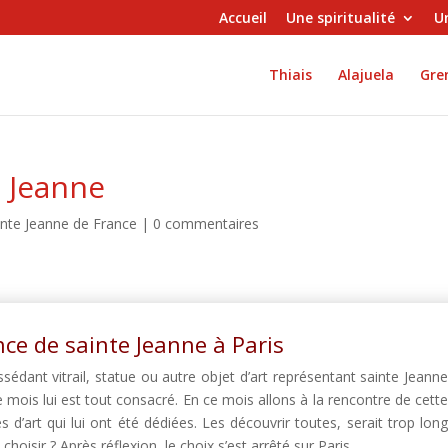
Accueil
Une spiritualité
Un
Thiais
Alajuela
Gren
e Jeanne
inte Jeanne de France
|
0 commentaires
ce de sainte Jeanne à Paris
dant vitrail, statue ou autre objet d’art représentant sainte Jeann
e mois lui est tout consacré. En ce mois allons à la rencontre de cett
’art qui lui ont été dédiées. Les découvrir toutes, serait trop lon
hoisir ? Après réflexion, le choix s’est arrêté sur Paris.