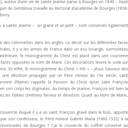
), auteur d’une vie de sainte Jeanne parue à Bourges en 1840 – Haz
erquin de Gembloux travaille au Rectorat d’académie de Bourges (1838
Berry.
u à sainte Jeanne – un grand et un petit – sont conservés égalemen
it des colonnettes dans les angles. Le décor sur les différentes face
latérales, il y a les armes de France dans un écu losangé, surmontée
 antérieure, le monogramme du Christ est placé dans une couronn
 faces opposées le nom de Marie. Ces décorations lèvent le voile su
Jeanne. En effet, le monogramme du Christ « IHS » – Jésus Sauveur de
une dévotion propagée par un frère mineur du 15è siècle, sain
onne d’épines rappelle la Passion du Christ qu’un saint Françoi
u en son corps les stigmates. Au temps de Jeanne, François est bien l
ez les fidèles chrétiens ferveur et dévotion. Quant au Nom de Marie
.
e couvercle duquel il y a un saint François gravé dans le bois, apport
ar son confesseur, le frère mineur Gabriel Maria (1460-1532) à l
nnonciades de Bourges ? Car le couvercle du coffret conservé a