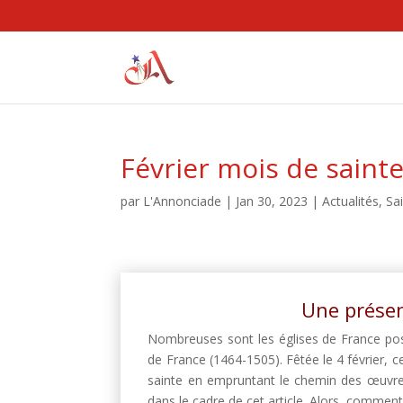
Février mois de saint
par
L'Annonciade
|
Jan 30, 2023
|
Actualités
,
Sa
Une présen
Nombreuses sont les églises de France possé
de France (1464-1505). Fêtée le 4 février, c
sainte en empruntant le chemin des œuvres d
dans le cadre de cet article. Alors, comment c