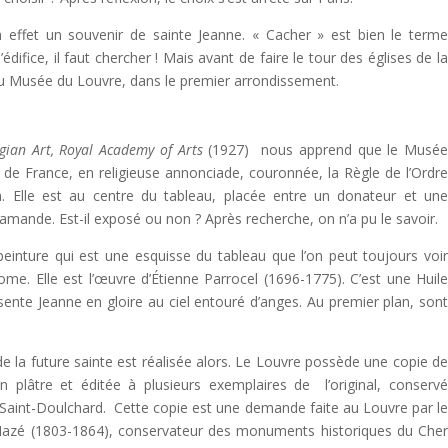
en effet un souvenir de sainte Jeanne. « Cacher » est bien le term
difice, il faut chercher ! Mais avant de faire le tour des églises de l
au Musée du Louvre, dans le premier arrondissement.
gian Art, Royal Academy of Arts
(1927) nous apprend que le Musé
 de France, en religieuse annonciade, couronnée, la Règle de l’Ordr
n. Elle est au centre du tableau, placée entre un donateur et un
 flamande. Est-il exposé ou non ? Après recherche, on n’a pu le savoir.
nture qui est une esquisse du tableau que l’on peut toujours voi
ome. Elle est l’œuvre d’Étienne Parrocel (1696-1775). C’est une Huil
sente Jeanne en gloire au ciel entouré d’anges. Au premier plan, son
de la future sainte est réalisée alors. Le Louvre possède une copie d
plâtre et éditée à plusieurs exemplaires de l’original, conserv
aint-Doulchard. Cette copie est une demande faite au Louvre par l
 Hazé (1803-1864), conservateur des monuments historiques du Che