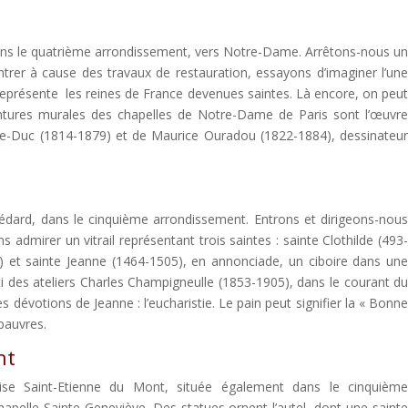
nons le quatrième arrondissement, vers Notre-Dame. Arrêtons-nous u
entrer à cause des travaux de restauration, essayons d’imaginer l’un
représente les reines de France devenues saintes. Là encore, on peu
intures murales des chapelles de Notre-Dame de Paris sont l’œuvr
t-Le-Duc (1814-1879) et de Maurice Ouradou (1822-1884), dessinateu
édard, dans le cinquième arrondissement. Entrons et dirigeons-nou
 admirer un vitrail représentant trois saintes : sainte Clothilde (493
0) et sainte Jeanne (1464-1505), en annonciade, un ciboire dans un
orti des ateliers Charles Champigneulle (1853-1905), dans le courant d
es dévotions de Jeanne : l’eucharistie. Le pain peut signifier la « Bonn
pauvres.
nt
lise Saint-Etienne du Mont, située également dans le cinquièm
hapelle Sainte-Geneviève. Des statues ornent l’autel, dont une saint