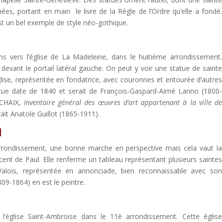
nées, portant en main le livre de la Règle de l’Ordre qu’elle a fondé
est un bel exemple de style néo-gothique.
ns vers l’église de La Madeleine, dans le huitième arrondissement
 devant le portail latéral gauche. On peut y voir une statue de saint
église, représentée en fondatrice, avec couronnes et entourée d’autre
statue date de 1840 et serait de François-Gaspard-Aimé Lanno (1800
 CHAIX,
Inventaire général des œuvres d’art appartenant à la ville d
rait Anatole Guillot (1865-1911).
l
rrondissement, une bonne marche en perspective mais cela vaut l
ncent de Paul. Elle renferme un tableau représentant plusieurs sainte
alois, représentée en annonciade, bien reconnaissable avec so
809-1864) en est le peintre.
ci l’église Saint-Ambroise dans le 11è arrondissement. Cette églis