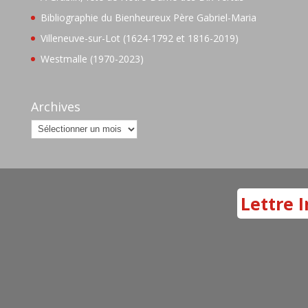
Bibliographie du Bienheureux Père Gabriel-Maria
Villeneuve-sur-Lot (1624-1792 et 1816-2019)
Westmalle (1970-2023)
Archives
Archives
Lettre I