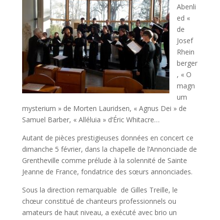
Abenli
ed «
de
Josef
Rhein
berger
, « O
magn
um
mysterium » de Morten Lauridsen, « Agnus Dei » de
Samuel Barber, « Alléluia » d’Éric Whitacre…
Autant de pièces prestigieuses données en concert ce
dimanche 5 février, dans la chapelle de l’Annonciade de
Grentheville comme prélude à la solennité de Sainte
Jeanne de France, fondatrice des sœurs annonciades.
Sous la direction remarquable de Gilles Treille, le
chœur constitué de chanteurs professionnels ou
amateurs de haut niveau, a exécuté avec brio un