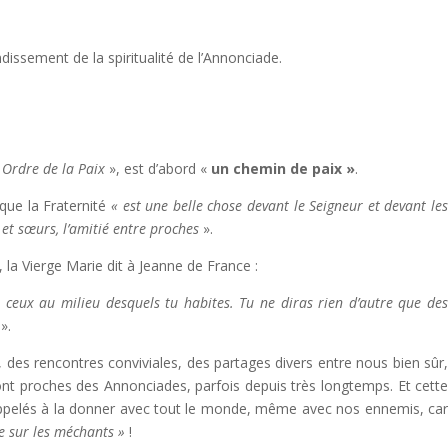
ssement de la spiritualité de l’Annonciade.
«
Ordre de la Paix
», est d’abord «
un chemin de paix »
.
t que la Fraternité
« est une belle chose devant le Seigneur et devant le
 et sœurs, l’amitié entre proches
».
 la Vierge Marie dit à Jeanne de France :
s ceux au milieu desquels tu habites. Tu ne diras rien d’autre que de
».
, des rencontres conviviales, des partages divers entre nous bien sûr
ont proches des Annonciades, parfois depuis très longtemps. Et cett
ppelés à la donner avec tout le monde, même avec nos ennemis, ca
me sur les méchants »
!