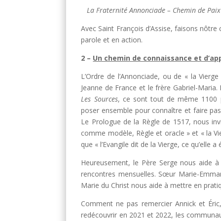
La Fraternité Annonciade – Chemin de Paix
Avec Saint François d’Assise, faisons nôtre c
parole et en action.
2 –
Un chemin de connaissance et d’ap
L’Ordre de l’Annonciade, ou de « la Vierge M
Jeanne de France et le frère Gabriel-Maria. Il
Les Sources
, ce sont tout de même 1100 pa
poser ensemble pour connaître et faire pass
Le Prologue de la Règle de 1517, nous invit
comme modèle, Règle et oracle » et « la Vie
que « l’Evangile dit de la Vierge, ce qu’elle a
Heureusement, le Père Serge nous aide à a
rencontres mensuelles. Sœur Marie-Emmanue
Marie du Christ nous aide à mettre en pratiqu
Comment ne pas remercier Annick et Éric, l
redécouvrir en 2021 et 2022, les communaut