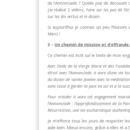
de l’Annonciade ? Quelle joie de découvrir 
j’ai réalisé 2 vidéos, l’une
sur les pas de Ste
sur
les dix vertus et le dizain
.
Si aujourd’hui je connais un peu l’histoire 
Merci !
3 –
Un chemin de mission et d’offrande
.
Ce chemin est écrit sur le texte de mon enga
Avec l’aide de la Vierge Marie et des Fondate
étroit avec l’Annonciade, à vivre d’une vie t
du dizain de sainte Jeanne avec la méditation
sans cesse à garder la paix en soi et à la susc
Pour m’aider à vivre cet engagement marial,
l’Annonciade : l’approfondissement de la Par
Résurrection, une vie eucharistique authentiqu
Je m’efforce tous les jours de respecter le
aide bien. Mieux encore, grâce à elles et à 