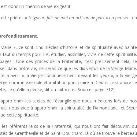
est donc un chemin de vie exigeant.
ette prière : «
Seigneur, fais de moi un artisan de paix
» en pensée, e
profondissement.
arie », ce sont cinq siècles d’histoire et de spiritualité avec Saint
 faut du temps pour lire, étudier, assimiler, vivre de cette spiritualité
ges ! Une des grâces de la Fraternité, c’est précisément cela, s
er dans notre vie, ne serait-ce que les dix vertus de la Vierge Marie
e à avoir « la Vierge continuellement devant les yeux », « la Vierg
rge comme exemple et imitation pour plaire à Dieu », c’est-à-dire c
 été, ce qu’elle a pensé, dit ou fait » (Les Sources page 712).
pprofondir les textes de l’évangile que nous méditons lors de no
l nous aide à approfondir la spiritualité de l’Annonciade, et Sœu
e cette spiritualité.
es référents laïcs de la Fraternité, qui nous ont fait découvrir, o
és de Grentheville et de Saint-Doulchard, là où se trouve le bercea