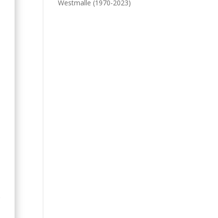
Westmalle (1970-2023)
s
s
,
e
r