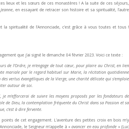
ces lieux et les sœurs de ces monastères ! A la suite de ces séjours
 Jeanne
, en essayant de retracer son histoire et sa spiritualité, l’autr
et la spiritualité de l’Annonciade, c’est grâce à vous toutes et tous 
gement que j’ai signé le dimanche 04 février 2023. Voici ce texte :
urs de l’Ordre, je m’engage de tout cœur, pour plaire au Christ, en lie
oute mariale par le regard habituel sur Marie, la récitation quotidienn
 des vertus évangéliques de la Vierge, une charité délicate qui s’emploi
iter autour de soi.
 je m’efforcerai de suivre les moyens proposés par les fondateurs d
ole de Dieu, la contemplation fréquente du Christ dans sa Passion et s
e, c’est à dire fervente
.
s points de cet engagement. L’aventure des petites croix en bois m’
l’Annonciade, le Seigneur m’appelle à «
avancer en eau profonde
» (Lu