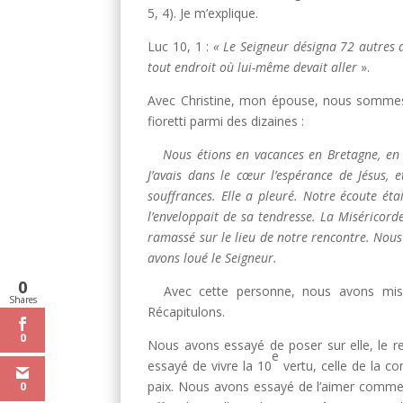
5, 4). Je m’explique.
Luc 10, 1 :
« Le Seigneur désigna 72 autres d
tout endroit où lui-même devait aller
».
Avec Christine, mon épouse, nous sommes 
fioretti parmi des dizaines :
Nous étions en vacances en Bretagne, en b
J’avais dans le cœur l’espérance de Jésus, e
souffrances. Elle a pleuré. Notre écoute éta
l’enveloppait de sa tendresse. La Miséricord
ramassé sur le lieu de notre rencontre. Nous
avons loué le Seigneur.
0
Avec cette personne, nous avons mis 
Shares
Récapitulons.
0
Nous avons essayé de poser sur elle, le r
e
essayé de vivre la 10
vertu, celle de la c
paix. Nous avons essayé de l’aimer comme 
0