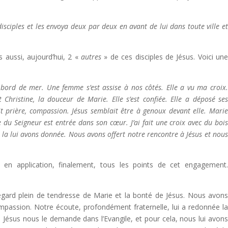
isciples et les envoya deux par deux en avant de lui dans toute ville e
aussi, aujourd’hui, 2 «
autres
» de ces disciples de Jésus. Voici un
ord de mer. Une femme s’est assise à nos côtés. Elle a vu ma croix
t Christine, la douceur de Marie. Elle s’est confiée. Elle a déposé se
it prière, compassion. Jésus semblait être à genoux devant elle. Mari
e du Seigneur est entrée dans son cœur. J’ai fait une croix avec du boi
 la lui avons donnée. Nous avons offert notre rencontre à Jésus et nou
en application, finalement, tous les points de cet engagement
egard plein de tendresse de Marie et la bonté de Jésus. Nous avon
ompassion. Notre écoute, profondément fraternelle, lui a redonnée l
Jésus nous le demande dans l’Evangile, et pour cela, nous lui avon