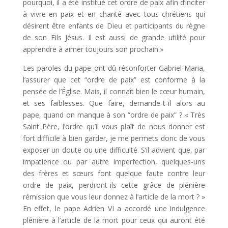
pourquoi, il a été institué cet ordre de paix afin d’inciter
à vivre en paix et en charité avec tous chrétiens qui
désirent être enfants de Dieu et participants du règne
de son Fils Jésus. Il est aussi de grande utilité pour
apprendre à aimer toujours son prochain.»
Les paroles du pape ont dû réconforter Gabriel-Maria,
l’assurer que cet “ordre de paix” est conforme à la
pensée de l’Église. Mais, il connaît bien le cœur humain,
et ses faiblesses. Que faire, demande-t-il alors au
pape, quand on manque à son “ordre de paix” ? « Très
Saint Père, l’ordre qu’il vous plaît de nous donner est
fort difficile à bien garder, je me permets donc de vous
exposer un doute ou une difficulté. S’il advient que, par
impatience ou par autre imperfection, quelques-uns
des frères et sœurs font quelque faute contre leur
ordre de paix, perdront-ils cette grâce de plénière
rémission que vous leur donnez à l’article de la mort ? »
En effet, le pape Adrien VI a accordé une indulgence
plénière à l’article de la mort pour ceux qui auront été