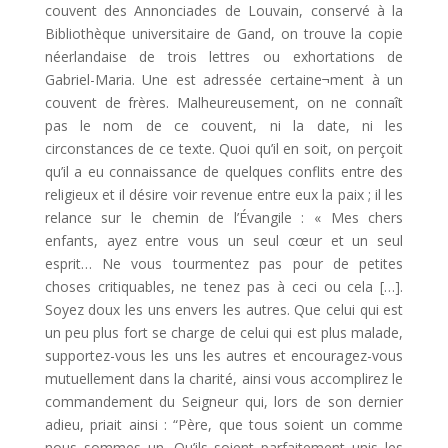
couvent des Annonciades de Louvain, conservé à la
Bibliothèque universitaire de Gand, on trouve la copie
néerlandaise de trois lettres ou exhortations de
Gabriel-Maria. Une est adressée certaine¬ment à un
couvent de frères. Malheureusement, on ne connaît
pas le nom de ce couvent, ni la date, ni les
circonstances de ce texte. Quoi qu’il en soit, on perçoit
qu’il a eu connaissance de quelques conflits entre des
religieux et il désire voir revenue entre eux la paix ; il les
relance sur le chemin de l’Évangile : « Mes chers
enfants, ayez entre vous un seul cœur et un seul
esprit… Ne vous tourmentez pas pour de petites
choses critiquables, ne tenez pas à ceci ou cela […].
Soyez doux les uns envers les autres. Que celui qui est
un peu plus fort se charge de celui qui est plus malade,
supportez-vous les uns les autres et encouragez-vous
mutuellement dans la charité, ainsi vous accomplirez le
commandement du Seigneur qui, lors de son dernier
adieu, priait ainsi : “Père, que tous soient un comme
nous sommes un. Qu’ils soient parfaitement unis les