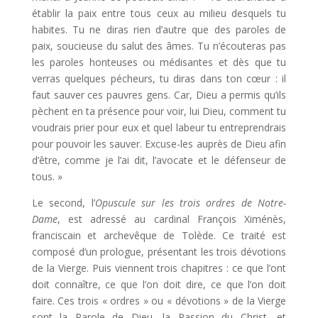
établir la paix entre tous ceux au milieu desquels tu
habites. Tu ne diras rien d’autre que des paroles de
paix, soucieuse du salut des âmes. Tu n’écouteras pas
les paroles honteuses ou médisantes et dès que tu
verras quelques pécheurs, tu diras dans ton cœur : il
faut sauver ces pauvres gens. Car, Dieu a permis qu’ils
pèchent en ta présence pour voir, lui Dieu, comment tu
voudrais prier pour eux et quel labeur tu entreprendrais
pour pouvoir les sauver. Excuse-les auprès de Dieu afin
d’être, comme je l’ai dit, l’avocate et le défenseur de
tous. »
Le second, l’
Opuscule sur les trois ordres de Notre-
Dame
, est adressé au cardinal François Ximénès,
franciscain et archevêque de Tolède. Ce traité est
composé d’un prologue, présentant les trois dévotions
de la Vierge. Puis viennent trois chapitres : ce que l’ont
doit connaître, ce que l’on doit dire, ce que l’on doit
faire. Ces trois « ordres » ou « dévotions » de la Vierge
sont la Parole de Dieu, la Passion du Christ, et