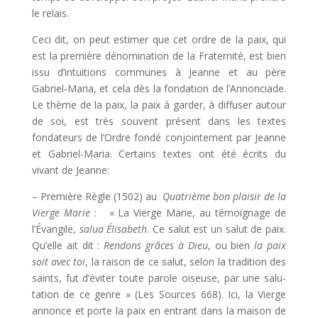
le relais.
Ceci dit, on peut estimer que cet ordre de la paix, qui
est la première dénomination de la Fraternité, est bien
issu d’intuitions communes à Jeanne et au père
Gabriel‑Maria, et cela dès la fondation de l’Annonciade.
Le thème de la paix, la paix à garder, à diffuser autour
de soi, est très souvent présent dans les textes
fondateurs de l’Ordre fondé conjointement par Jeanne
et Gabriel-Maria. Certains textes ont été écrits du
vivant de Jeanne:
– Première Règle (1502) au
Quatrième bon plaisir de la
Vierge Marie
: « La Vierge Marie, au té­moignage de
l’Évangile,
salua Élisabeth
. Ce salut est un salut de paix.
Qu’elle ait dit :
Ren­dons grâces à Dieu
, ou bien
la paix
soit avec toi
, la raison de ce salut, selon la tradition des
saints, fut d’éviter toute paro­le oiseuse, par une salu­
tation de ce genre » (Les Sources 668). Ici, la Vierge
annonce et porte la paix en entrant dans la maison de