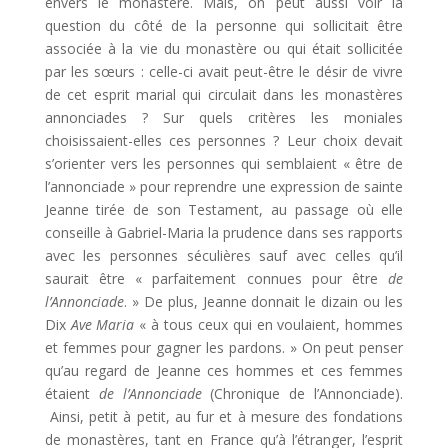
envers le monastère. Mais, on peut aussi voir la
question du côté de la personne qui sollicitait être
associée à la vie du monastère ou qui était sollicitée
par les sœurs : celle-ci avait peut-être le désir de vivre
de cet esprit marial qui circulait dans les monastères
annonciades ? Sur quels critères les moniales
choisissaient-elles ces personnes ? Leur choix devait
s’orienter vers les personnes qui semblaient « être de
l’annonciade » pour reprendre une expression de sainte
Jeanne tirée de son Testament, au passage où elle
conseille à Gabriel-Maria la prudence dans ses rapports
avec les personnes séculières sauf avec celles qu’il
saurait être « parfaitement connues pour être
de
l’Annonciade
. » De plus, Jeanne donnait le dizain ou les
Dix
Ave Maria
« à tous ceux qui en voulaient, hommes
et femmes pour gagner les pardons. » On peut penser
qu’au regard de Jeanne ces hommes et ces femmes
étaient
de l’Annonciade
(Chronique de l’Annonciade).
Ainsi, petit à petit, au fur et à mesure des fondations
de monastères, tant en France qu’à l’étranger, l’esprit