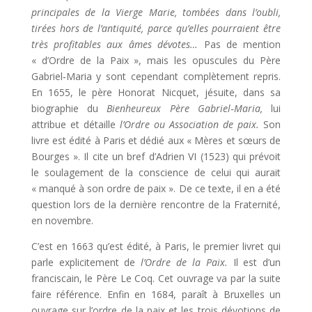
principales de la Vierge Marie, tombées dans l’oubli,
tirées hors de l’antiquité, parce qu’elles pourraient être
très profitables aux âmes dévotes…
Pas de mention
« d’Ordre de la Paix », mais les opuscules du Père
Gabriel‑Maria y sont cependant complètement repris.
En 1655, le père Honorat Nicquet, jésuite, dans sa
biographie du
Bienheureux Père Gabriel‑Maria,
lui
attribue et détaille
l’Ordre ou Association de paix.
Son
livre est édité à Paris et dédié aux « Mères et sœurs de
Bourges ». Il cite un bref d’Adrien VI (1523) qui prévoit
le soulagement de la conscience de celui qui aurait
« manqué à son ordre de paix ». De ce texte, il en a été
question lors de la dernière rencontre de la Fraternité,
en novembre.
C’est en 1663 qu’est édité, à Paris, le premier livret qui
parle explicitement de
l’Ordre de la Paix.
Il est d’un
franciscain, le Père Le Coq. Cet ouvrage va par la suite
faire référence. Enfin en 1684, paraît à Bruxelles un
ouvrage sur l’ordre de la paix et les trois dévotions de