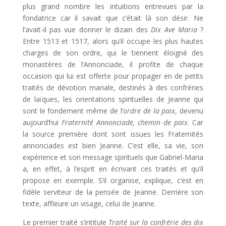
plus grand nombre les intuitions entrevues par la
fondatrice car il savait que c’était là son désir. Ne
l’avait-il pas vue donner le dizain des
Dix Ave Maria
?
Entre 1513 et 1517, alors qu’il occupe les plus hautes
charges de son ordre, qui le tiennent éloigné des
monastères de l’Annonciade, il profite de chaque
occasion qui lui est offerte pour propager en de petits
traités de dévotion mariale, destinés à des confréries
de laïques, les orientations spirituelles de Jeanne qui
sont le fondement même de l’
ordre de la paix
, devenu
aujourd’hui
Fraternité Annonciade, chemin de paix
. Car
la source première dont sont issues les Fraternités
annonciades est bien Jeanne. C’est elle, sa vie, son
expérience et son message spirituels que Gabriel-Maria
a, en effet, à l’esprit en écrivant ces traités et qu’il
propose en exemple. S’il organise, explique, c’est en
fidèle serviteur de la pensée de Jeanne. Derrière son
texte, affleure un visage, celui de Jeanne.
Le premier traité s’intitule
Traité sur la confrérie des dix