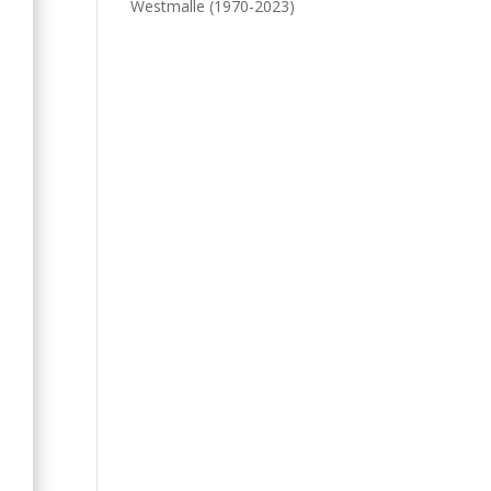
e
Westmalle (1970-2023)
.
e
.
e
.
i
t
e
u
s
e
e
e
s
-