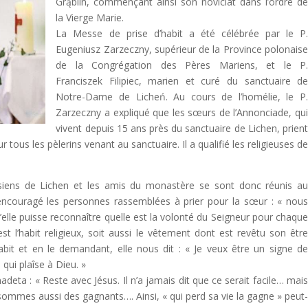
Grąblin, commençant ainsi son noviciat dans l’ordre d
la Vierge Marie.
La Messe de prise d’habit a été célébrée par le P
Eugeniusz Zarzeczny, supérieur de la Province polonais
de la Congrégation des Pères Mariens, et le P
Franciszek Filipiec, marien et curé du sanctuaire d
Notre-Dame de Licheń. Au cours de l’homélie, le P
Zarzeczny a expliqué que les sœurs de l’Annonciade, qu
vivent depuis 15 ans près du sanctuaire de Lichen, prien
r tous les pèlerins venant au sanctuaire. Il a qualifié les religieuses d
ssiens de Lichen et les amis du monastère se sont donc réunis a
encouragé les personnes rassemblées à prier pour la sœur : « nou
lle puisse reconnaître quelle est la volonté du Seigneur pour chaqu
est l’habit religieux, soit aussi le vêtement dont est revêtu son êtr
abit et en le demandant, elle nous dit : « Je veux être un signe d
qui plaîse à Dieu. »
eta : « Reste avec Jésus. Il n’a jamais dit que ce serait facile… mai
ommes aussi des gagnants…. Ainsi, « qui perd sa vie la gagne » peut