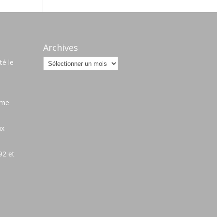
Archives
Archives
é le
ame
ux
92 et