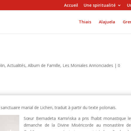
Accueil
Une spiritualité
Un
Thiais
Alajuela
Gren
n
lin
,
Actualités
,
Album de Famille
,
Les Moniales Annonciades
|
0
 sanctuaire marial de Lichen, traduit à partir du texte polonais.
Sœur Bernadeta Kamińska a pris l’habit monastique l
dimanche de la Divine Miséricorde au monastère d