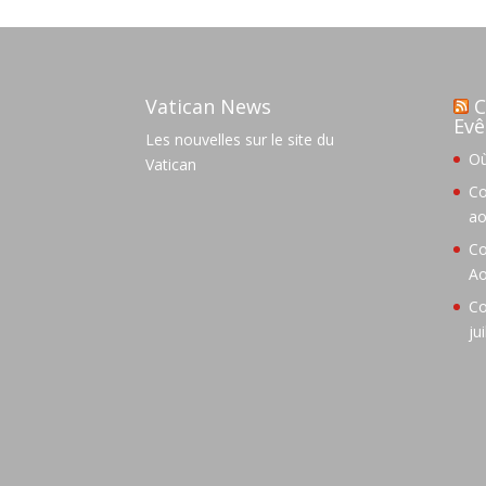
Vatican News
C
Evê
Les nouvelles sur le site du
Où
Vatican
Co
ao
Co
Ao
Co
ju