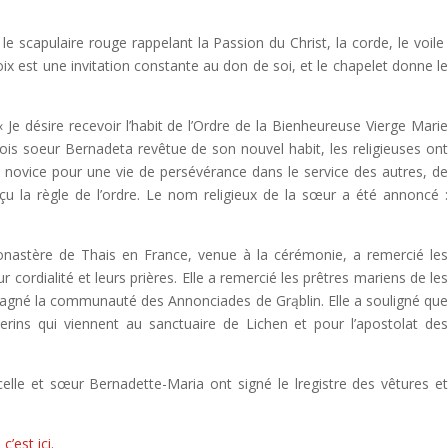
 le scapulaire rouge rappelant la Passion du Christ, la corde, le voil
oix est une invitation constante au don de soi, et le chapelet donne l
Je désire recevoir l’habit de l’Ordre de la Bienheureuse Vierge Mari
is soeur Bernadeta revêtue de son nouvel habit, les religieuses on
la novice pour une vie de persévérance dans le service des autres, d
eçu la règle de l’ordre. Le nom religieux de la sœur a été annoncé 
nastère de Thais en France, venue à la cérémonie, a remercié le
 cordialité et leurs prières. Elle a remercié les prêtres mariens de le
pagné la communauté des Annonciades de Grąblin. Elle a souligné qu
erins qui viennent au sanctuaire de Lichen et pour l’apostolat de
ncelle et sœur Bernadette-Maria ont signé le lregistre des vêtures e
:
c’est ici.