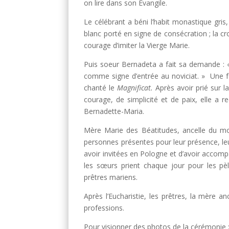
on lire dans son Evangile.
Le célébrant a béni l’habit monastique gris,
blanc porté en signe de consécration ; la cr
courage d’imiter la Vierge Marie.
Puis soeur Bernadeta a fait sa demande : « 
comme signe d’entrée au noviciat. » Une fo
chanté le
Magnificat.
Après avoir prié sur 
courage, de simplicité et de paix, elle a r
Bernadette-Maria.
Mère Marie des Béatitudes, ancelle du mo
personnes présentes pour leur présence, leur
avoir invitées en Pologne et d’avoir accom
les sœurs prient chaque jour pour les pèl
prêtres mariens.
Après l’Eucharistie, les prêtres, la mère a
professions.
Pour visionner des photos de la cérémonie 