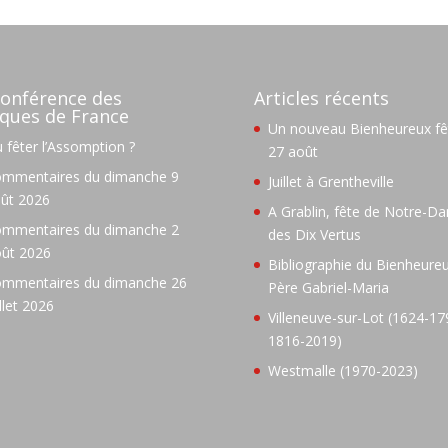
onférence des
Articles récents
ques de France
Un nouveau Bienheureux fêt
 fêter l’Assomption ?
27 août
mmentaires du dimanche 9
Juillet à Grentheville
ût 2026
A Grablin, fête de Notre-D
mmentaires du dimanche 2
des Dix Vertus
ût 2026
Bibliographie du Bienheure
mmentaires du dimanche 26
Père Gabriel-Maria
illet 2026
Villeneuve-sur-Lot (1624-17
1816-2019)
Westmalle (1970-2023)