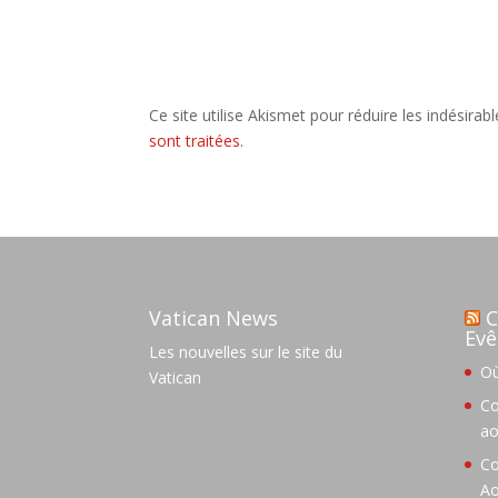
Ce site utilise Akismet pour réduire les indésirab
sont traitées
.
Vatican News
C
Evê
Les nouvelles sur le site du
Où
Vatican
Co
ao
Co
Ao