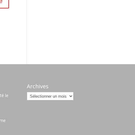
s
Archives
Archives
é le
ame