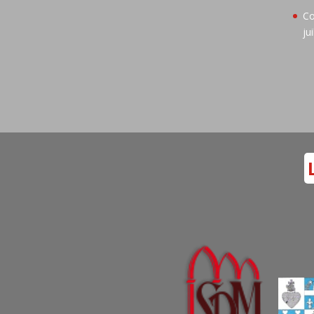
Co
ju