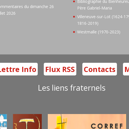
Bibliographie du Bienheure
mmentaires du dimanche 26
Père Gabriel-Maria
illet 2026
Villeneuve-sur-Lot (1624-17
1816-2019)
Westmalle (1970-2023)
Lettre Info
Flux RSS
Contacts
M
Les liens fraternels