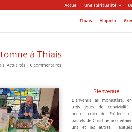
Accueil
Une spiritualité
Un
Thiais
Alajuela
Gren
utomne à Thiais
ais
,
Actualités
|
0 commentaires
Bienvenue
Bienvenue au monastère, en
trois jours de convivialité
petites croix de Frédéric e
pastels de Chrsitine accueillaien
uns et les autres. Habitué