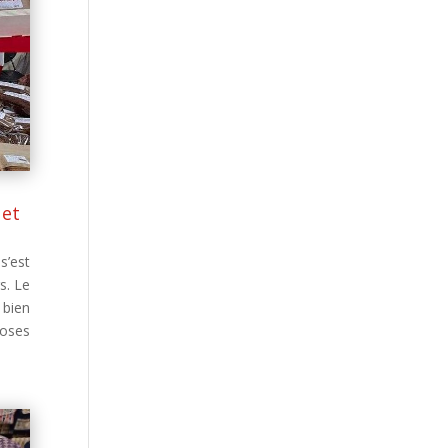
 et
s’est
s. Le
 bien
hoses