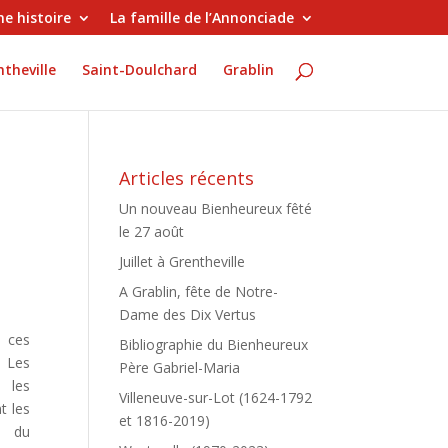
e histoire
La famille de l’Annonciade
theville
Saint-Doulchard
Grablin
Articles récents
Un nouveau Bienheureux fêté
le 27 août
Juillet à Grentheville
A Grablin, fête de Notre-
Dame des Dix Vertus
 ces
Bibliographie du Bienheureux
. Les
Père Gabriel-Maria
t les
Villeneuve-sur-Lot (1624-1792
t les
et 1816-2019)
s du