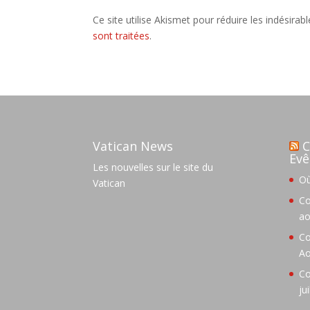
Ce site utilise Akismet pour réduire les indésirab
sont traitées
.
Vatican News
C
Evê
Les nouvelles sur le site du
Où
Vatican
Co
ao
Co
Ao
Co
ju