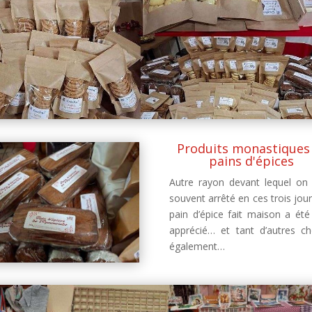
Produits monastiques
pains d'épices
Autre rayon devant lequel on 
souvent arrêté en ces trois jour
pain d’épice fait maison a été
apprécié… et tant d’autres c
également…