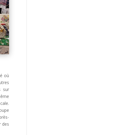
hé où
utres
s sur
 même
ale.
oupe
près-
r des