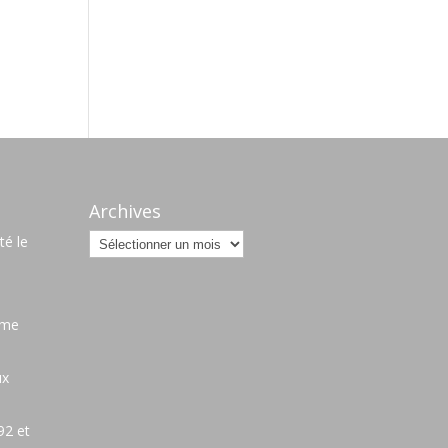
s
Archives
Archives
é le
ame
ux
92 et