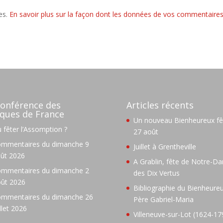
les.
En savoir plus sur la façon dont les données de vos commentaire
onférence des
Articles récents
ques de France
Un nouveau Bienheureux fêt
 fêter l’Assomption ?
27 août
mmentaires du dimanche 9
Juillet à Grentheville
ût 2026
A Grablin, fête de Notre-D
mmentaires du dimanche 2
des Dix Vertus
ût 2026
Bibliographie du Bienheure
mmentaires du dimanche 26
Père Gabriel-Maria
illet 2026
Villeneuve-sur-Lot (1624-17