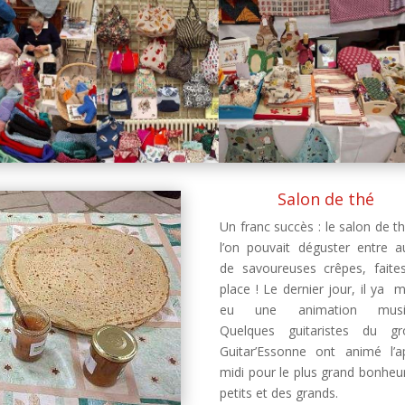
Salon de thé
Un franc succès : le salon de t
l’on pouvait déguster entre a
de savoureuses crêpes, faite
place ! Le dernier jour, il ya
eu une animation music
Quelques guitaristes du gr
Guitar’Essonne ont animé l’a
midi pour le plus grand bonheu
petits et des grands.