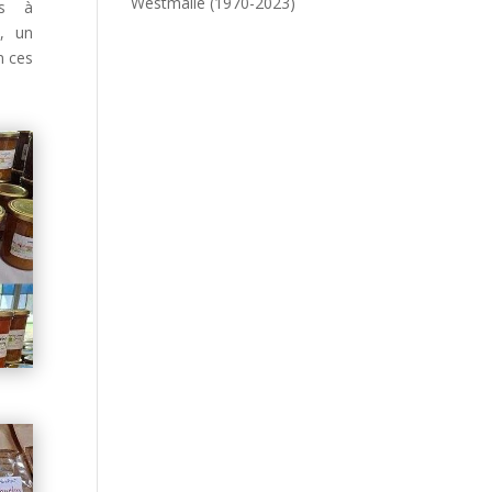
Westmalle (1970-2023)
us à
, un
n ces