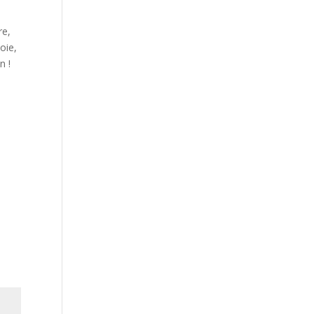
re,
oie,
n !