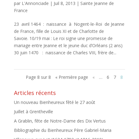
par
L'Annonciade
|
Juil 8, 2013
|
Sainte Jeanne de
France
23 avril 1464 : naissance à Nogent-le-Roi de Jeanne
de France, fille de Louis XI et de Charlotte de
Savoie. 10/19 mai : Le roi signe une promesse de
mariage entre Jeanne et le jeune duc d’Orléans (2 ans)
30 juin 1470 : naissance de Charles VIII, frère de...
Page 8 sur 8
« Première page
«
…
6
7
8
Articles récents
Un nouveau Bienheureux fêté le 27 août
Juillet à Grentheville
A Grablin, fête de Notre-Dame des Dix Vertus
Bibliographie du Bienheureux Père Gabriel-Maria