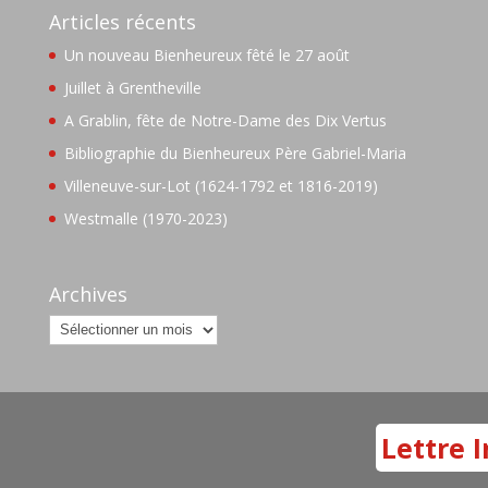
Articles récents
Un nouveau Bienheureux fêté le 27 août
Juillet à Grentheville
A Grablin, fête de Notre-Dame des Dix Vertus
Bibliographie du Bienheureux Père Gabriel-Maria
Villeneuve-sur-Lot (1624-1792 et 1816-2019)
Westmalle (1970-2023)
Archives
Archives
Lettre I