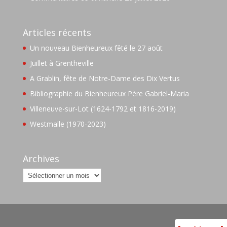
Articles récents
Un nouveau Bienheureux fêté le 27 août
Juillet à Grentheville
A Grablin, fête de Notre-Dame des Dix Vertus
Bibliographie du Bienheureux Père Gabriel-Maria
Villeneuve-sur-Lot (1624-1792 et 1816-2019)
Westmalle (1970-2023)
Archives
Archives